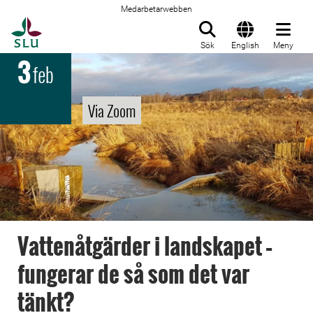
Medarbetarwebben
Till startsida
Sök
English
Meny
3
feb
Via Zoom
Vattenåtgärder i landskapet –
fungerar de så som det var
tänkt?