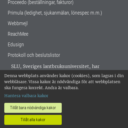
Proceedo (beställningar, fakturor)
Primula (ledighet, sjukanmälan, lönespec m.m.)
Webbmejl
ReachMee
Edusign
Protokoll och beslutslistor
SLU, Sveriges lantbruksuniversitet, har
verksamhet över hela Sverige. Huvudorter är
Denna webbplats använder kakor (cookies), som lagras i din
Alnarp, Uppsala och Umeå.
SLU är
webbläsare. Vissa kakor är nödvändiga för att webbplatsen
miljöcertifierat enligt ISO 14001. •
Telefon:
ska fungera korrekt. Andra är valbara.
018-67 10 00 • Org nr: 202100-2817 •
Om
Hantera valbara kakor
medarbetarwebben
•
SLU:s fakturaadress
•
Om SLU:s webbplatser
•
Vid KRIS
Tillåt bara nödvändiga kakor
•
Hantera kakor
•
Behandling av
Tillåt alla kakor
personuppgifter