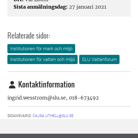
Sista anmälningsdag:
27 januari 2021
Relaterade sidor:
Institutionen för mark och miljö
Institutionen för vatten och miljö
SLU Vattenforum
Kontaktinformation
ingrid.wesstrom@slu.se, 018-673492
SIDANSVARIG:
CAJSA.LITHELL@SLU.SE