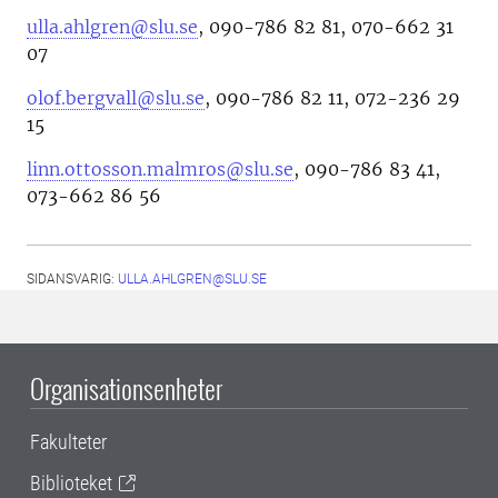
ulla.ahlgren@slu.se
, 090-786 82 81, 070-662 31
07
olof.bergvall@slu.se
, 090-786 82 11, 072-236 29
15
linn.ottosson.malmros@slu.se
, 090-786 83 41,
073-662 86 56
SIDANSVARIG:
ULLA.AHLGREN@SLU.SE
Organisationsenheter
Fakulteter
Biblioteket