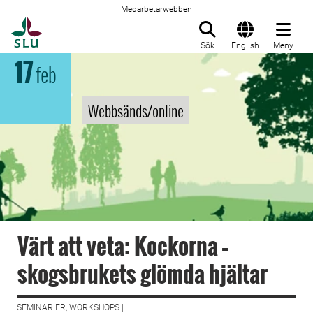
Medarbetarwebben
Till startsida
Sök
English
Meny
17
feb
Webbsänds/online
Värt att veta: Kockorna –
skogsbrukets glömda hjältar
SEMINARIER, WORKSHOPS |