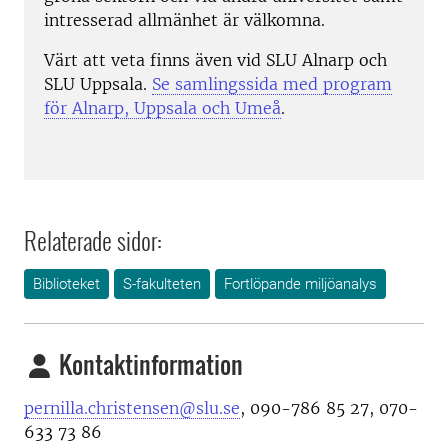
intresserad allmänhet är välkomna.
Värt att veta finns även vid SLU Alnarp och
SLU Uppsala.
Se samlingssida med program
för Alnarp, Uppsala och Umeå
.
Relaterade sidor:
Biblioteket
S-fakulteten
Fortlöpande miljöanalys
Kontaktinformation
pernilla.christensen@slu.se
, 090-786 85 27, 070-
633 73 86