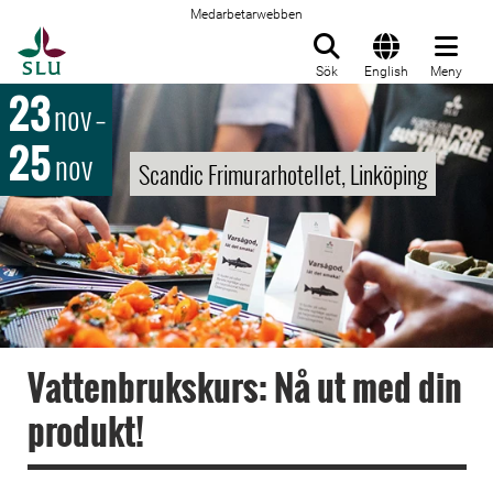
Medarbetarwebben
Till startsida
Sök
English
Meny
23
nov
–
25
nov
Scandic Frimurarhotellet, Linköping
Vattenbrukskurs: Nå ut med din
produkt!