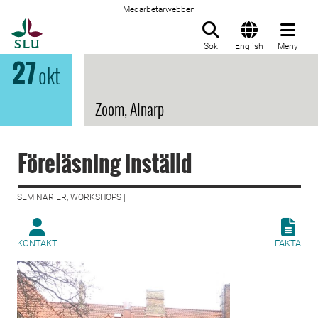
Medarbetarwebben
Till startsida
Sök
English
Meny
27
okt
Zoom, Alnarp
Föreläsning inställd
SEMINARIER, WORKSHOPS |
KONTAKT
FAKTA