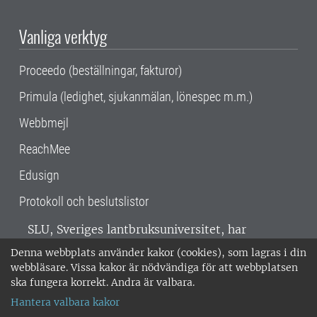
Vanliga verktyg
Proceedo (beställningar, fakturor)
Primula (ledighet, sjukanmälan, lönespec m.m.)
Webbmejl
ReachMee
Edusign
Protokoll och beslutslistor
SLU, Sveriges lantbruksuniversitet, har
verksamhet över hela Sverige. Huvudorter är
Denna webbplats använder kakor (cookies), som lagras i din
Alnarp, Uppsala och Umeå.
SLU är
webbläsare. Vissa kakor är nödvändiga för att webbplatsen
miljöcertifierat enligt ISO 14001. •
Telefon:
ska fungera korrekt. Andra är valbara.
018-67 10 00 • Org nr: 202100-2817 •
Om
Hantera valbara kakor
medarbetarwebben
•
SLU:s fakturaadress
•