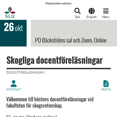
Medarbetarwebben
Till startsida
Sök
English
Meny
26
okt
PO Bäckströms sal och Zoom, Online
Skogliga docentföreläsningar
DOCENTFÖRELÄSNINGAR |
KONTAKT
FAKTA
Välkommen till höstens docentföreläsningar vid
fakulteten för skogsvetenskap.