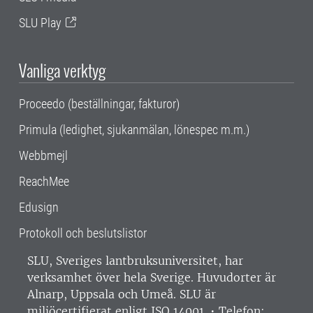
SLU Play
Vanliga verktyg
Proceedo (beställningar, fakturor)
Primula (ledighet, sjukanmälan, lönespec m.m.)
Webbmejl
ReachMee
Edusign
Protokoll och beslutslistor
SLU, Sveriges lantbruksuniversitet, har
verksamhet över hela Sverige. Huvudorter är
Alnarp, Uppsala och Umeå.
SLU är
miljöcertifierat enligt ISO 14001. •
Telefon: