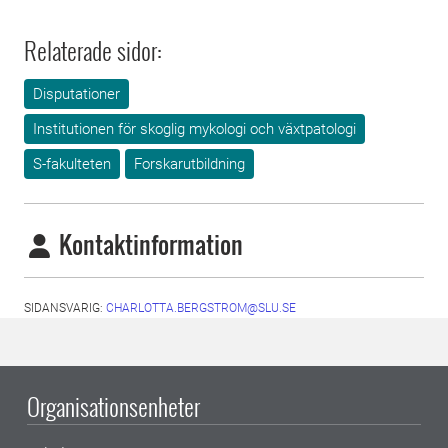
Relaterade sidor:
Disputationer
Institutionen för skoglig mykologi och växtpatologi
S-fakulteten
Forskarutbildning
Kontaktinformation
SIDANSVARIG:
CHARLOTTA.BERGSTROM@SLU.SE
Organisationsenheter