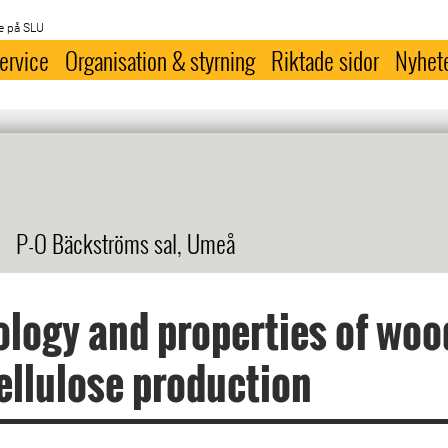
e på SLU
ervice
Organisation & styrning
Riktade sidor
Nyhet
P-O Bäckströms sal, Umeå
ology and properties of woo
llulose production