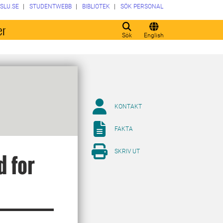
SLU.SE
STUDENTWEBB
BIBLIOTEK
SÖK PERSONAL
er
Sök
English
KONTAKT
FAKTA
SKRIV UT
d for