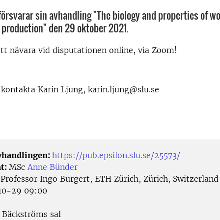
örsvarar sin avhandling "The biology and properties of wo
 production" den 29 oktober 2021.
t nävara vid disputationen online, via Zoom!
kontakta Karin Ljung, karin.ljung@slu.se
avhandlingen:
https://pub.epsilon.slu.se/25573/
t:
MSc
Anne Bünder
:
Professor Ingo Burgert, ETH Zürich, Zürich, Switzerland
10-29 09:00
Bäckströms sal