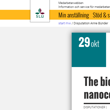
Medarbetarwebben
Information och service för medarbetar
Till startsida
Min anställning
Stöd & s
start mw
/
Disputation Anne Bünder
29
okt
The bi
nanoce
DISPUTATIONER |