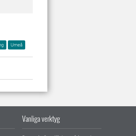
ng
Umeå
Vanliga verktyg