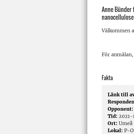
Anne Bünder f
nanocellulose
Välkommen at
För anmälan, 
Fakta
Länk till 
Responden
Opponent
Tid:
2021-
Ort:
Umeå
Lokal:
P-O 