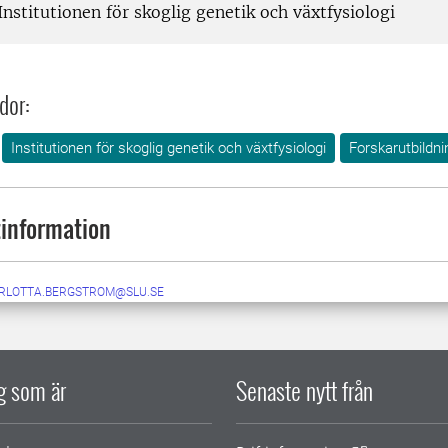
nstitutionen för skoglig genetik och växtfysiologi
dor:
Institutionen för skoglig genetik och växtfysiologi
Forskarutbildni
information
RLOTTA.BERGSTROM@SLU.SE
ig som är
Senaste nytt från