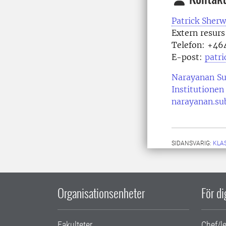
Patrick Sher
Extern resurs
Telefon:
+464
E-post:
patr
Narayanan S
Institutionen
narayanan.su
SIDANSVARIG:
KLA
Organisationsenheter
För d
Fakulteter
Chef/l