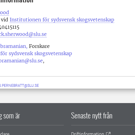
wood
 vid
Institutionen för sydsvensk skogsvetenskap
0415115
ick.sherwood@slu.se
ubramanian,
Forskare
 för sydsvensk skogsvetenskap
bramanian@slu.se
,
S.PERNEBRATT@SLU.SE
ig som är
Senaste nytt från
edare
Driftinformation