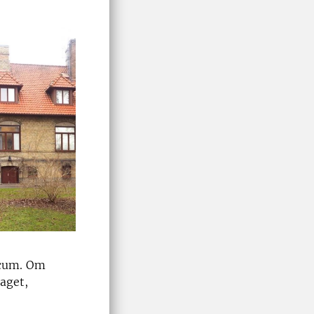
icum. Om
raget,