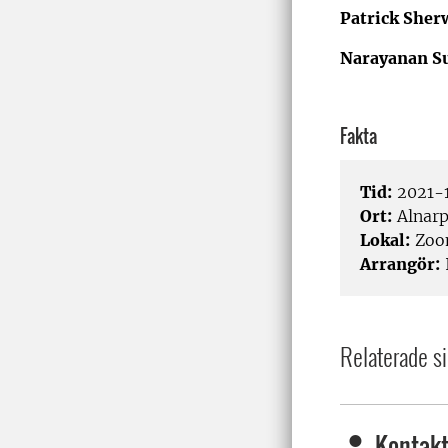
Patrick She
Narayanan S
Fakta
Tid:
2021-1
Ort:
Alnar
Lokal:
Zo
Arrangör:
Relaterade si
Kontakt