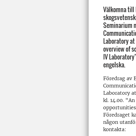
Välkomna till
skogsvetenska
Seminarium m
Communication
Laboratory at
overview of s
IV Laboratory"
engelska.
Föredrag av E
Communicatio
Laboratory at
kl. 14.00. "An
opportunitie
Föredraget ka
någon utanför
kontakta: