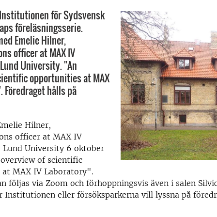
 Institutionen för Sydsvensk
ps föreläsningsserie.
ed Emelie Hilner,
s officer at MAX IV
 Lund University. "An
cientific opportunities at MAX
. Föredraget hålls på
melie Hilner,
ns officer at MAX IV
 Lund University 6 oktober
 overview of scientific
s at MAX IV Laboratory".
n följas via Zoom och förhoppningsvis även i salen Silv
 Institutionen eller försöksparkerna vill lyssna på föred