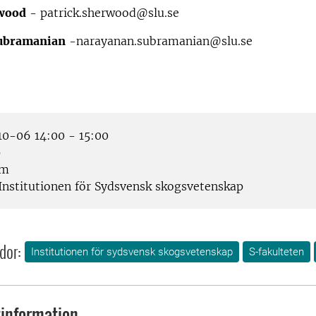
rwood
- patrick.sherwood@slu.se
ubramanian
-narayanan.subramanian@slu.se
0-06 14:00 - 15:00
p
om
Institutionen för Sydsvensk skogsvetenskap
dor:
Institutionen för sydsvensk skogsvetenskap
S-fakulteten
information