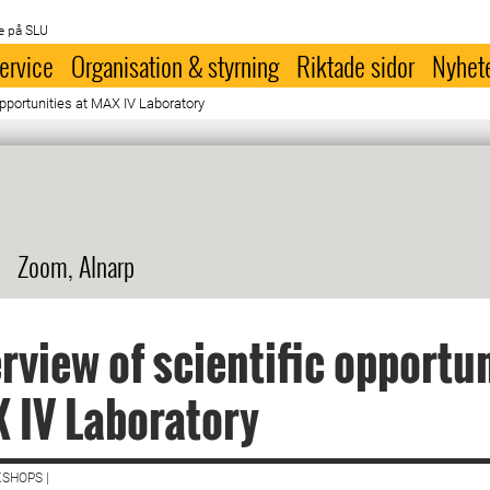
e på SLU
ervice
Organisation & styrning
Riktade sidor
Nyhet
opportunities at MAX IV Laboratory
Zoom, Alnarp
rview of scientific opportun
 IV Laboratory
SHOPS |