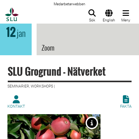
Medarbetarwebben
Till startsida
Sök
English
Meny
12
jan
Zoom
SLU Grogrund - Nätverket
SEMINARIER, WORKSHOPS |
KONTAKT
FAKTA