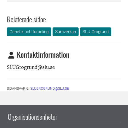
Relaterade sidor:
Genetik och förädling
Samverkan
SLU Grogrund
Kontaktinformation
SLUGrogrund@slu.se
SIDANSVARIG:
SLUGROGRUND@SLU.SE
Organisationsenheter