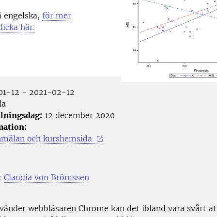
å engelska,
för mer
licka här.
1-12 - 2021-02-12
la
lningsdag:
12 december 2020
mation:
nmälan och kurshemsida
:
Claudia von Brömssen
änder webbläsaren Chrome kan det ibland vara svårt att