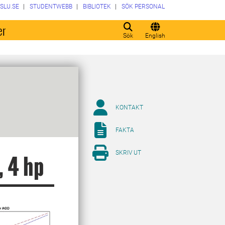
SLU.SE
STUDENTWEBB
BIBLIOTEK
SÖK PERSONAL
er
Sök
English
KONTAKT
FAKTA
SKRIV UT
, 4 hp