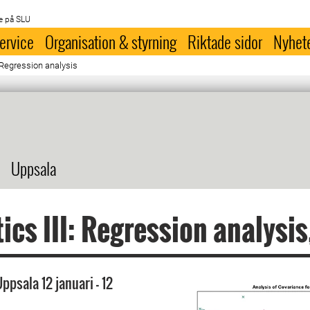
e på SLU
ervice
Organisation & styrning
Riktade sidor
Nyhet
: Regression analysis
Uppsala
tics III: Regression analysis
ppsala 12 januari - 12