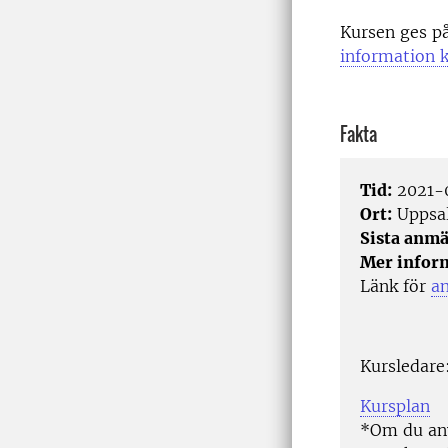
Kursen ges p
information k
Fakta
Tid:
2021-0
Ort:
Uppsa
Sista anmä
Mer infor
Länk för
a
Kursledare
Kursplan
*Om du anv