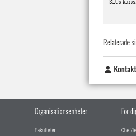
SLUs kurssi
Relaterade si
Kontakt
Organisationsenheter
För d
Fakulteter
Chef/l