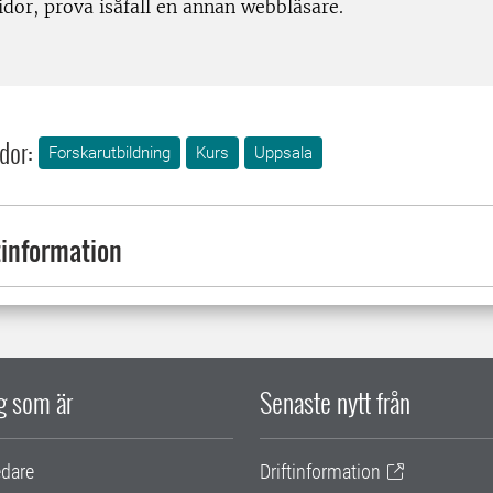
dor, prova isåfall en annan webbläsare.
dor:
Forskarutbildning
Kurs
Uppsala
information
ig som är
Senaste nytt från
edare
Driftinformation