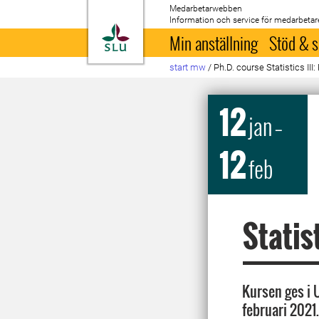
Medarbetarwebben
Information och service för medarbetar
Till startsida
Min anställning
Stöd & s
start mw
/
Ph.D. course Statistics III
12
jan
–
12
feb
Statis
Kursen ges i U
februari 2021.