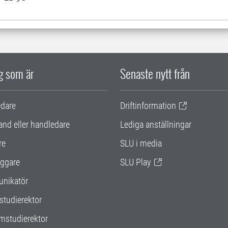
ig som är
Senaste nytt från
edare
Driftinformation
and eller handledare
Lediga anställningar
re
SLU i media
ggare
SLU Play
nikatör
studierektor
mstudierektor