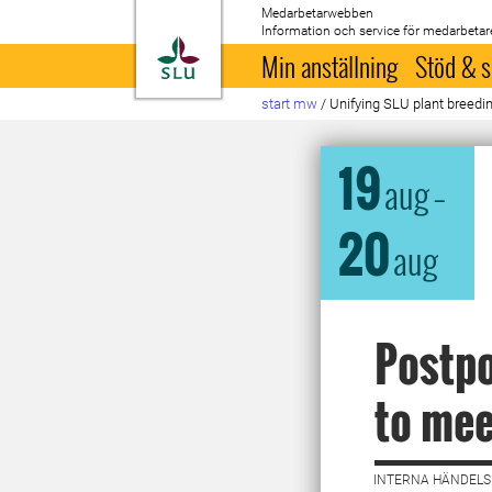
Medarbetarwebben
Information och service för medarbetar
Till startsida
Min anställning
Stöd & s
start mw
/
Unifying SLU plant breedi
19
aug
–
20
aug
Postpo
to mee
INTERNA HÄNDELSE