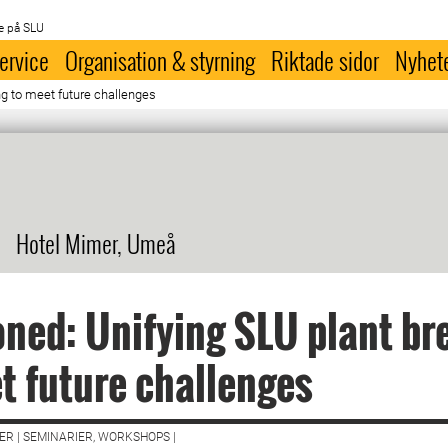
e på SLU
ervice
Organisation & styrning
Riktade sidor
Nyhet
ng to meet future challenges
Hotel Mimer, Umeå
ned: Unifying SLU plant br
t future challenges
R | SEMINARIER, WORKSHOPS |