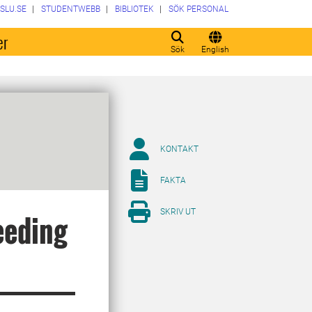
SLU.SE
STUDENTWEBB
BIBLIOTEK
SÖK PERSONAL
er
Sök
English
KONTAKT
FAKTA
SKRIV UT
eeding