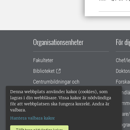
Organisationsenheter
För d
Fakulteter
Chef/l
Biblioteket
Doktor
Centrumbildningar och
Forska
samarbetsprojekt
Denna webbplats använder kakor (cookies), som
Handlä
lagras i din webbläsare. Vissa kakor är nödvändiga
Gemensamma verksamhetsstödet
Kommu
för att webbplatsen ska fungera korrekt. Andra är
valbara.
SLU Holding
Lärare/
Hantera valbara kakor
Progra