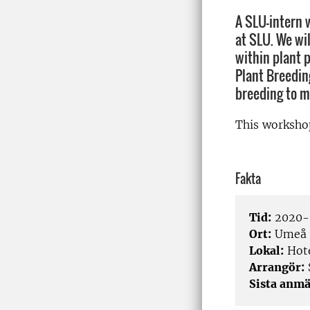
A SLU-intern 
at SLU. We wi
within plant 
Plant Breedin
breeding to m
This worksho
Fakta
Tid:
2020-0
Ort:
Umeå
Lokal:
Hot
Arrangör:
Sista anmä