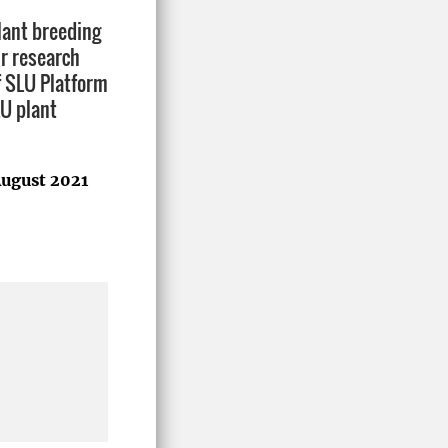
lant breeding
ur research
f SLU Platform
LU plant
ugust 2021