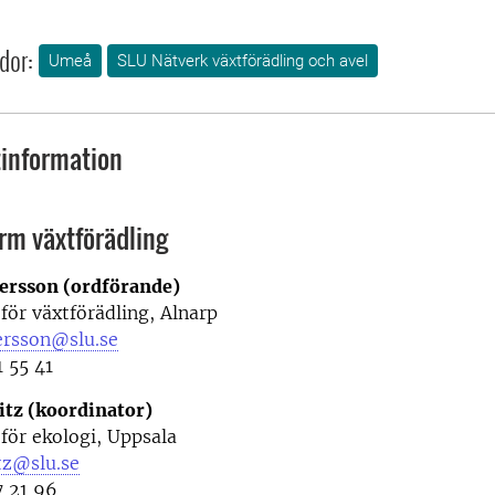
dor:
Umeå
SLU Nätverk växtförädling och avel
information
rm växtförädling
ersson (ordförande)
 för växtförädling, Alnarp
ersson@slu.se
1 55 41
itz (koordinator)
 för ekologi, Uppsala
tz@slu.se
7 21 96