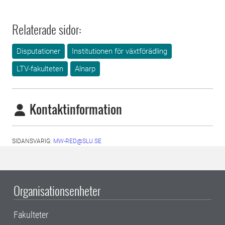
Relaterade sidor:
Disputationer
Institutionen för växtförädling
LTV-fakulteten
Alnarp
Kontaktinformation
SIDANSVARIG:
MW-RED@SLU.SE
Organisationsenheter
Fakulteter