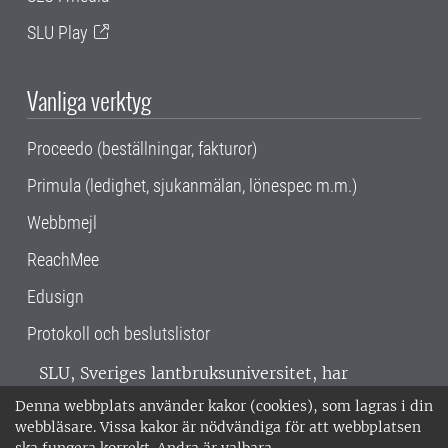
SLU Play
Vanliga verktyg
Proceedo (beställningar, fakturor)
Primula (ledighet, sjukanmälan, lönespec m.m.)
Webbmejl
ReachMee
Edusign
Protokoll och beslutslistor
SLU, Sveriges lantbruksuniversitet, har
verksamhet över hela Sverige. Huvudorter är
Denna webbplats använder kakor (cookies), som lagras i din
Alnarp, Uppsala och Umeå.
SLU är
webbläsare. Vissa kakor är nödvändiga för att webbplatsen
miljöcertifierat enligt ISO 14001. •
Telefon: