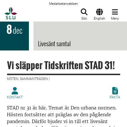
Medarbetarwebben
Till startsida
Sök
English
Meny
8
dec
Livesänt samtal
Vi släpper Tidskriften STAD 31!
MÖTEN, SAMMANTRÄDEN |
KONTAKT
FAKTA
STAD nr 31 är här. Temat är Den urbana normen.
Hösten fortsätter att präglas av den pågående
pandemin. Därför bjuder vi in till ett livesänt