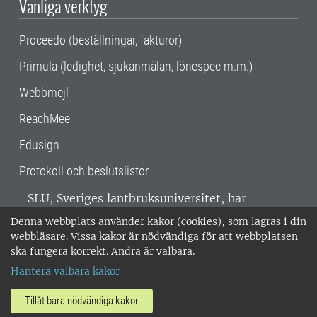
Vanliga verktyg
Proceedo (beställningar, fakturor)
Primula (ledighet, sjukanmälan, lönespec m.m.)
Webbmejl
ReachMee
Edusign
Protokoll och beslutslistor
SLU, Sveriges lantbruksuniversitet, har
verksamhet över hela Sverige. Huvudorter är
Denna webbplats använder kakor (cookies), som lagras i din
Alnarp, Uppsala och Umeå.
SLU är
webbläsare. Vissa kakor är nödvändiga för att webbplatsen
miljöcertifierat enligt ISO 14001. •
Telefon:
ska fungera korrekt. Andra är valbara.
018-67 10 00 • Org nr: 202100-2817 •
Om
Hantera valbara kakor
medarbetarwebben
•
SLU:s fakturaadress
•
Om SLU:s webbplatser
•
Vid KRIS
Tillåt bara nödvändiga kakor