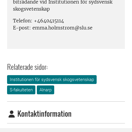
biträdande vid Institutionen för sydsvensk
skogsvetenskap
Telefon: +4640415114
E-post: emma.holmstrom@slu.se
Relaterade sidor:
Institutionen för sydsvensk skogsvetenskap
S-fakulteten
Alnarp
Kontaktinformation