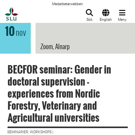
Medarbetarwebben
Till startsida
Sök
English
Meny
10
nov
Zoom, Alnarp
BECFOR seminar: Gender in
doctoral supervision -
experiences from Nordic
Forestry, Veterinary and
Agricultural universities
SEMINARIER, WORKSHOPS |