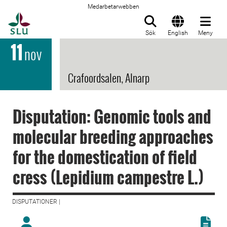
Medarbetarwebben
Till startsida
Sök
English
Meny
11
nov
Crafoordsalen, Alnarp
Disputation: Genomic tools and
molecular breeding approaches
for the domestication of field
cress (Lepidium campestre L.)
DISPUTATIONER |