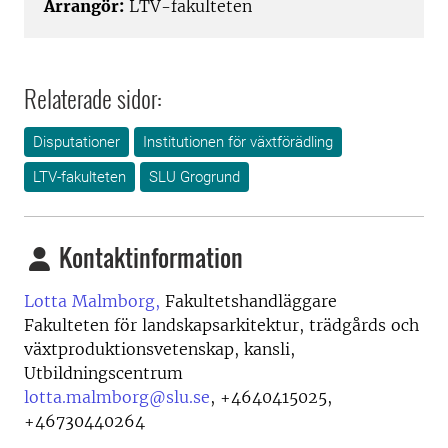
Arrangör:
LTV-fakulteten
Relaterade sidor:
Disputationer
Institutionen för växtförädling
LTV-fakulteten
SLU Grogrund
Kontaktinformation
Lotta Malmborg,
Fakultetshandläggare
Fakulteten för landskapsarkitektur, trädgårds och
växtproduktionsvetenskap, kansli,
Utbildningscentrum
lotta.malmborg@slu.se
,
+4640415025,
+46730440264