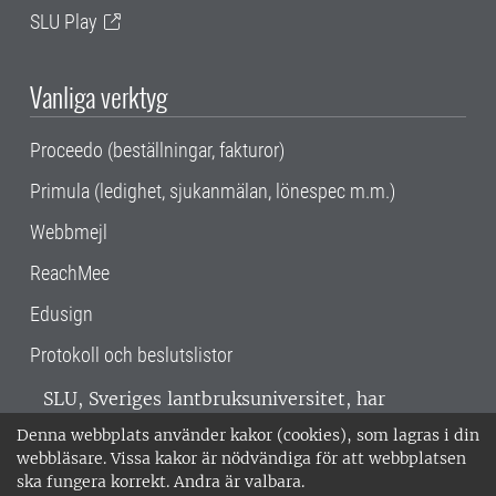
SLU Play
Vanliga verktyg
Proceedo (beställningar, fakturor)
Primula (ledighet, sjukanmälan, lönespec m.m.)
Webbmejl
ReachMee
Edusign
Protokoll och beslutslistor
SLU, Sveriges lantbruksuniversitet, har
verksamhet över hela Sverige. Huvudorter är
Denna webbplats använder kakor (cookies), som lagras i din
Alnarp, Uppsala och Umeå.
SLU är
webbläsare. Vissa kakor är nödvändiga för att webbplatsen
miljöcertifierat enligt ISO 14001. •
Telefon:
ska fungera korrekt. Andra är valbara.