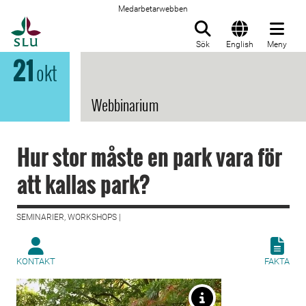
Medarbetarwebben
Till startsida
Sök
English
Meny
21
okt
Webbinarium
Hur stor måste en park vara för
att kallas park?
SEMINARIER, WORKSHOPS |
KONTAKT
FAKTA