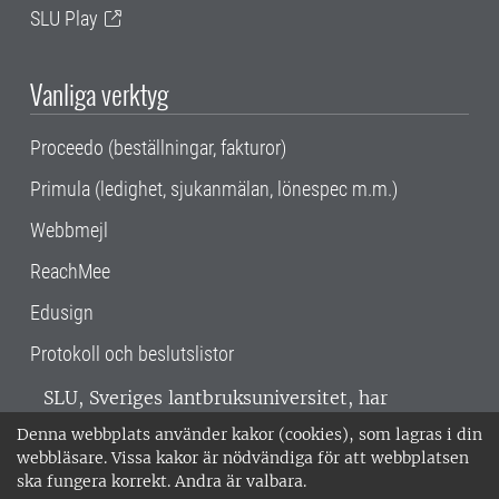
SLU Play
Vanliga verktyg
Proceedo (beställningar, fakturor)
Primula (ledighet, sjukanmälan, lönespec m.m.)
Webbmejl
ReachMee
Edusign
Protokoll och beslutslistor
SLU, Sveriges lantbruksuniversitet, har
verksamhet över hela Sverige. Huvudorter är
Denna webbplats använder kakor (cookies), som lagras i din
Alnarp, Uppsala och Umeå.
SLU är
webbläsare. Vissa kakor är nödvändiga för att webbplatsen
miljöcertifierat enligt ISO 14001. •
Telefon:
ska fungera korrekt. Andra är valbara.