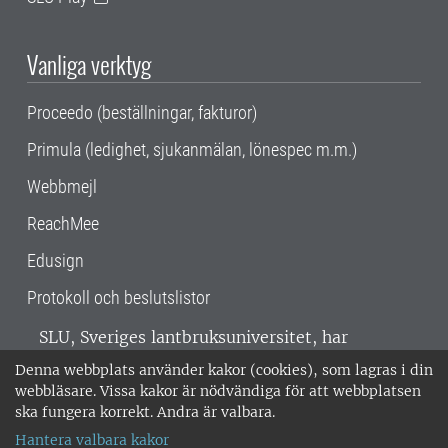
Vanliga verktyg
Proceedo (beställningar, fakturor)
Primula (ledighet, sjukanmälan, lönespec m.m.)
Webbmejl
ReachMee
Edusign
Protokoll och beslutslistor
SLU, Sveriges lantbruksuniversitet, har
verksamhet över hela Sverige. Huvudorter är
Denna webbplats använder kakor (cookies), som lagras i din
Alnarp, Uppsala och Umeå.
SLU är
webbläsare. Vissa kakor är nödvändiga för att webbplatsen
miljöcertifierat enligt ISO 14001. •
Telefon:
ska fungera korrekt. Andra är valbara.
018-67 10 00 • Org nr: 202100-2817 •
Om
Hantera valbara kakor