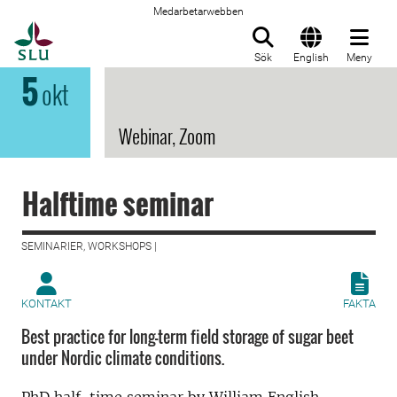
Medarbetarwebben
Till startsida
Sök
English
Meny
5
okt
Webinar, Zoom
Halftime seminar
SEMINARIER, WORKSHOPS |
KONTAKT
FAKTA
Best practice for long-term field storage of sugar beet
under Nordic climate conditions.