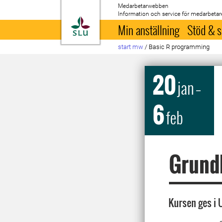
Medarbetarwebben
Information och service för medarbetar
Till startsida
Min anställning
Stöd & s
start mw
/
Basic R programming
20
jan
–
6
feb
Grund
Kursen ges i 