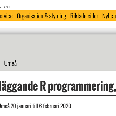
e på SLU
ervice
Organisation & styrning
Riktade sidor
Nyhet
Umeå
läggande R programmering,
Umeå 20 januari till 6 februari 2020.