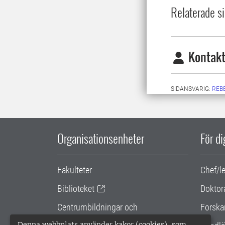
Relaterade si
Kontakt
SIDANSVARIG:
REB
Organisationsenheter
För d
Fakulteter
Chef/l
Biblioteket
Doktor
Centrumbildningar och
Forska
samarbetsprojekt
Denna webbplats använder kakor (cookies), som