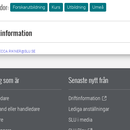
dor:
Forskarutbildning
Kurs
Utbildning
Umeå
information
ECCA.RIKNER@SLU.SE
ig som är
Senaste nytt från
edare
Driftinformation
and eller handledare
Lediga anställningar
re
SLU i media