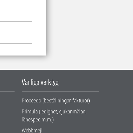
Vanliga verktyg
Proceedo (beställningar, fakturor)
Primula (ledighet, sjukanmälan,
lönespec m.m.)
Webbmejl