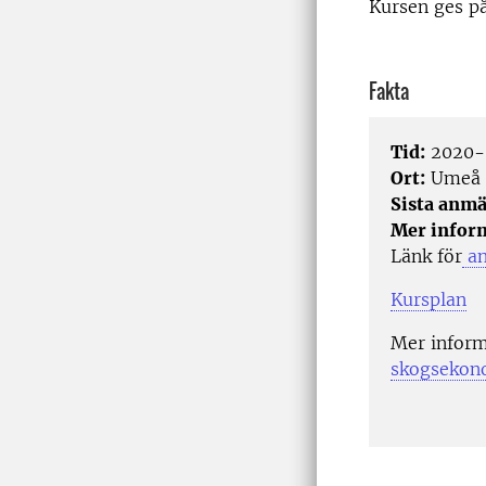
Kursen ges på
Fakta
Tid:
2020-
Ort:
Umeå
Sista anmä
Mer infor
Länk för
an
Kursplan
Mer inform
skogsekon