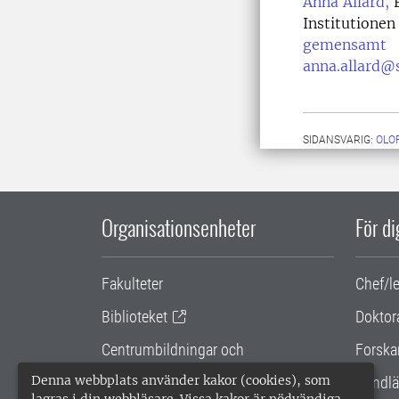
Anna Allard,
F
Institutionen
gemensamt
anna.allard@s
SIDANSVARIG:
OLO
Organisationsenheter
För d
Fakulteter
Chef/l
Biblioteket
Doktor
Centrumbildningar och
Forska
samarbetsprojekt
Denna webbplats använder kakor (cookies), som
Handlä