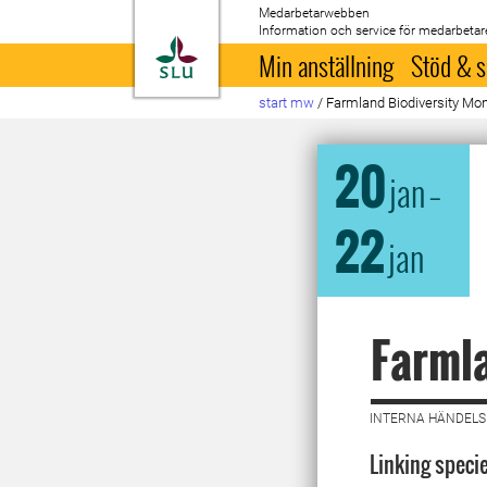
Medarbetarwebben
Information och service för medarbetar
Till startsida
Min anställning
Stöd & s
start mw
/
Farmland Biodiversity Mon
20
jan
–
22
jan
Farmla
INTERNA HÄNDELSE
Linking speci