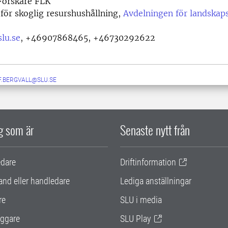
orskare FLK
 för skoglig resurshushållning,
Avdelningen för landskap
lu.se
,
+46907868465, +46730292622
F.BERGVALL@SLU.SE
ig som är
Senaste nytt från
edare
Driftinformation
and eller handledare
Lediga anställningar
re
SLU i media
ggare
SLU Play