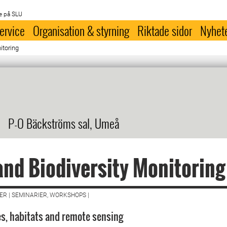
e på SLU
ervice
Organisation & styrning
Riktade sidor
Nyhet
itoring
P-O Bäckströms sal, Umeå
nd Biodiversity Monitoring
R | SEMINARIER, WORKSHOPS |
es, habitats and remote sensing