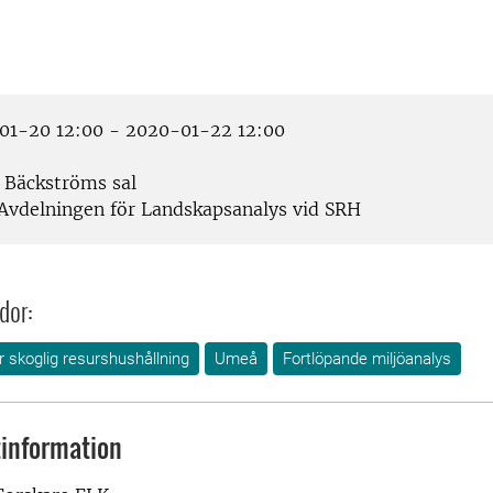
1-20 12:00 - 2020-01-22 12:00
Bäckströms sal
Avdelningen för Landskapsanalys vid SRH
dor:
ör skoglig resurshushållning
Umeå
Fortlöpande miljöanalys
information