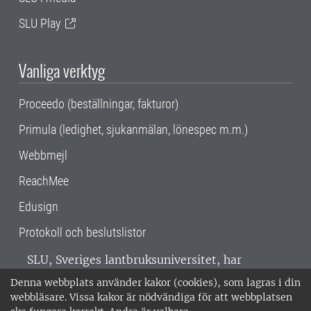
SLU Play
Vanliga verktyg
Proceedo (beställningar, fakturor)
Primula (ledighet, sjukanmälan, lönespec m.m.)
Webbmejl
ReachMee
Edusign
Protokoll och beslutslistor
SLU, Sveriges lantbruksuniversitet, har
verksamhet över hela Sverige. Huvudorter är
Denna webbplats använder kakor (cookies), som lagras i din
Alnarp, Uppsala och Umeå.
SLU är
webbläsare. Vissa kakor är nödvändiga för att webbplatsen
miljöcertifierat enligt ISO 14001. •
Telefon: