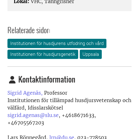
Lokal:
VHC, Tanngrisner
Relaterade sidor:
Institutionen för husdjurens utfodring och vård
Institutionen för husdjursgenetik
Uppsala
Kontaktinformation
Sigrid Agenäs,
Professor
Institutionen för tillämpad husdjursvetenskap och
välfärd, Idisslarskötsel
sigrid.agenas@slu.se
,
+4618671633,
+46705567203
Lars Rönnegård,
lrn@du.se
, 023-778503