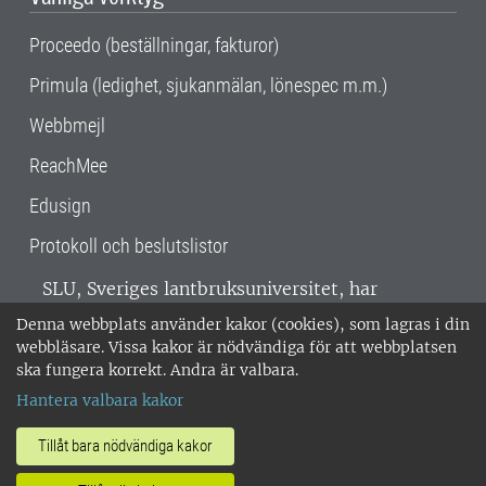
Proceedo (beställningar, fakturor)
Primula (ledighet, sjukanmälan, lönespec m.m.)
Webbmejl
ReachMee
Edusign
Protokoll och beslutslistor
SLU, Sveriges lantbruksuniversitet, har
verksamhet över hela Sverige. Huvudorter är
Denna webbplats använder kakor (cookies), som lagras i din
Alnarp, Uppsala och Umeå.
SLU är
webbläsare. Vissa kakor är nödvändiga för att webbplatsen
miljöcertifierat enligt ISO 14001. •
Telefon:
ska fungera korrekt. Andra är valbara.
018-67 10 00 • Org nr: 202100-2817 •
Om
Hantera valbara kakor
medarbetarwebben
•
SLU:s fakturaadress
•
Om SLU:s webbplatser
•
Vid KRIS
Tillåt bara nödvändiga kakor
•
Hantera kakor
•
Behandling av