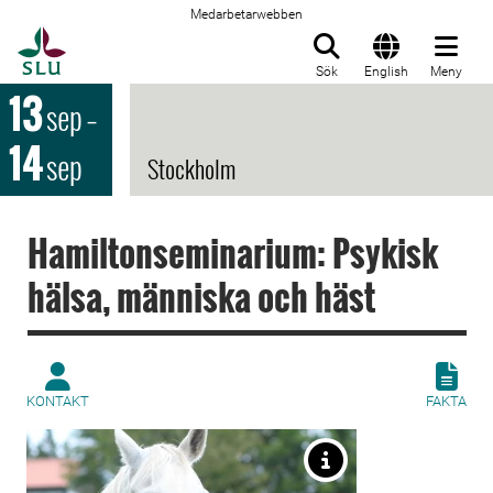
Medarbetarwebben
Till startsida
Sök
English
Meny
13
sep
–
14
sep
Stockholm
Hamiltonseminarium: Psykisk
hälsa, människa och häst
KONTAKT
FAKTA