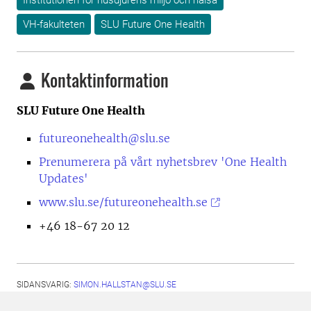
Institutionen för husdjurens miljö och hälsa
VH-fakulteten
SLU Future One Health
Kontaktinformation
SLU Future One Health
futureonehealth@slu.se
Prenumerera på vårt nyhetsbrev 'One Health
Updates'
www.slu.se/futureonehealth.se
+46 18-67 20 12
SIDANSVARIG:
SIMON.HALLSTAN@SLU.SE