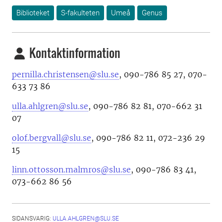
Biblioteket
S-fakulteten
Umeå
Genus
Kontaktinformation
pernilla.christensen@slu.se
, 090-786 85 27, 070-
633 73 86
ulla.ahlgren@slu.se
, 090-786 82 81, 070-662 31
07
olof.bergvall@slu.se
, 090-786 82 11, 072-236 29
15
linn.ottosson.malmros@slu.se
, 090-786 83 41,
073-662 86 56
SIDANSVARIG:
ULLA.AHLGREN@SLU.SE