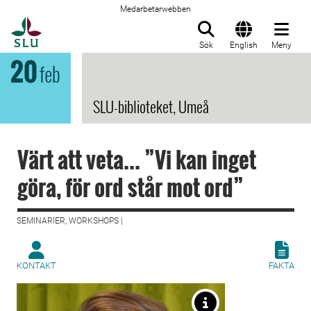
Medarbetarwebben
Till startsida
Sök
English
Meny
20
feb
SLU-biblioteket, Umeå
Värt att veta... ”Vi kan inget
göra, för ord står mot ord”
SEMINARIER, WORKSHOPS |
KONTAKT
FAKTA