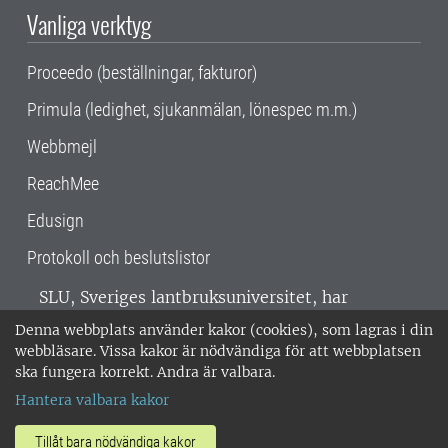
Vanliga verktyg
Proceedo (beställningar, fakturor)
Primula (ledighet, sjukanmälan, lönespec m.m.)
Webbmejl
ReachMee
Edusign
Protokoll och beslutslistor
SLU, Sveriges lantbruksuniversitet, har
verksamhet över hela Sverige. Huvudorter är
Denna webbplats använder kakor (cookies), som lagras i din
Alnarp, Uppsala och Umeå.
SLU är
webbläsare. Vissa kakor är nödvändiga för att webbplatsen
miljöcertifierat enligt ISO 14001. •
Telefon:
ska fungera korrekt. Andra är valbara.
018-67 10 00 • Org nr: 202100-2817 •
Om
Hantera valbara kakor
medarbetarwebben
•
SLU:s fakturaadress
•
Om SLU:s webbplatser
•
Vid KRIS
Tillåt bara nödvändiga kakor