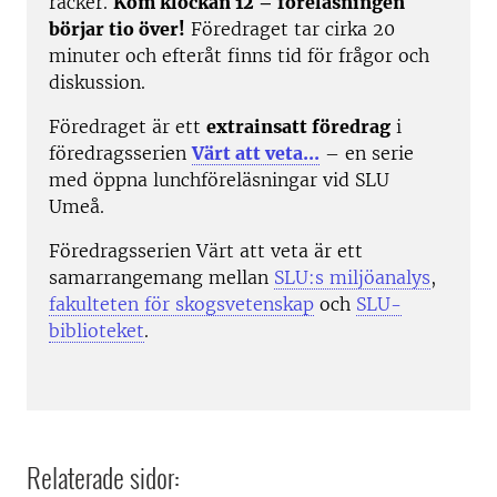
räcker.
Kom klockan 12 – föreläsningen
börjar tio över!
Föredraget tar cirka 20
minuter och efteråt finns tid för frågor och
diskussion.
Föredraget är ett
extrainsatt föredrag
i
föredragsserien
Värt att veta...
– en serie
med öppna lunchföreläsningar vid SLU
Umeå.
Föredragsserien Värt att veta är ett
samarrangemang mellan
SLU:s miljöanalys
,
fakulteten för skogsvetenskap
och
SLU-
biblioteket
.
Relaterade sidor: