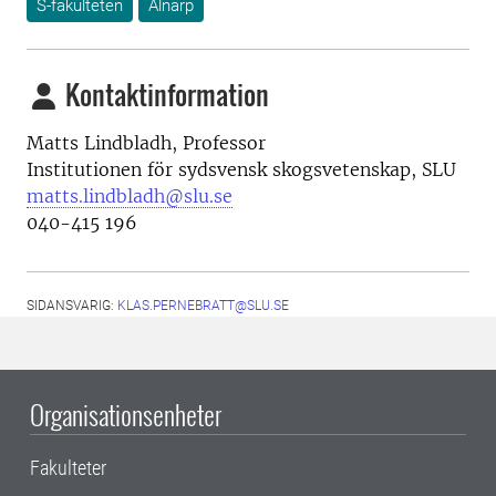
S-fakulteten
Alnarp
Kontaktinformation
Matts Lindbladh, Professor
Institutionen för sydsvensk skogsvetenskap, SLU
matts.lindbladh@slu.se
040-415 196
SIDANSVARIG:
KLAS.PERNEBRATT@SLU.SE
Organisationsenheter
Fakulteter