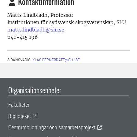
Kontaktinformation
Matts Lindbladh, Professor
Institutionen för sydsvensk skogsvetenskap, SLU
matts.lindbladh@slu.se
040-415 196
SIDANSVARIG:
KLAS.PERNEBRATT@SLU.SE
Organisationsenheter
Fakulteter
Biblioteket
Centrumbildningar och samarbetsprojekt