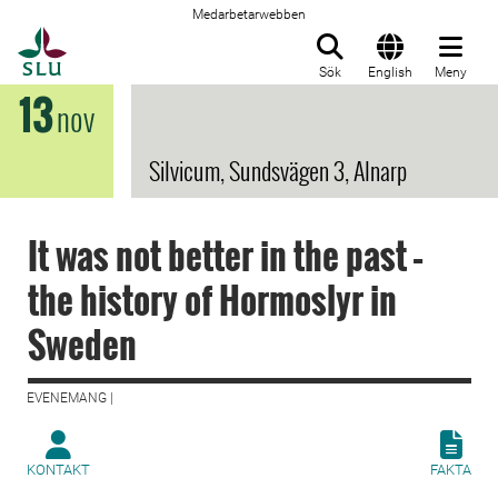
Medarbetarwebben
Till startsida
Sök
English
Meny
13
nov
Silvicum, Sundsvägen 3, Alnarp
It was not better in the past –
the history of Hormoslyr in
Sweden
EVENEMANG |
KONTAKT
FAKTA