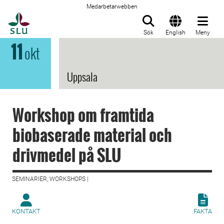
Medarbetarwebben
Till startsida
Sök
English
Meny
11
okt
Uppsala
Workshop om framtida
biobaserade material och
drivmedel på SLU
SEMINARIER, WORKSHOPS |
KONTAKT
FAKTA