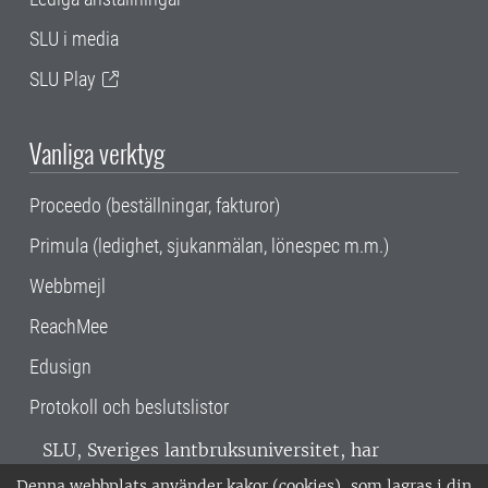
SLU i media
SLU Play
Vanliga verktyg
Proceedo (beställningar, fakturor)
Primula (ledighet, sjukanmälan, lönespec m.m.)
Webbmejl
ReachMee
Edusign
Protokoll och beslutslistor
SLU, Sveriges lantbruksuniversitet, har
verksamhet över hela Sverige. Huvudorter är
Denna webbplats använder kakor (cookies), som lagras i din