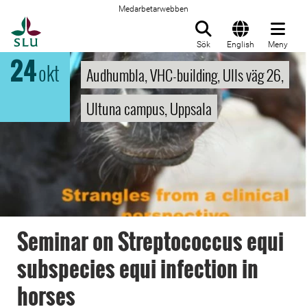
Medarbetarwebben
Till startsida
Sök
English
Meny
24
okt
Audhumbla, VHC-building, Ulls väg 26,
Ultuna campus, Uppsala
Seminar on Streptococcus equi
subspecies equi infection in
horses