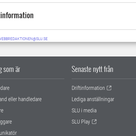
information
-WEBBREDAKTIONEN@SLU.SE
ig som är
Senaste nytt från
edare
Driftinformation
and eller handledare
Lediga anställningar
re
SLU i media
ggare
SLU Play
nikatör