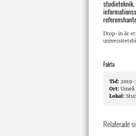
studieteknik,
informations
referenshante
Drop-in är e
universitetsb
Fakta
Tid:
2019-1
Ort:
Umeå
Lokal:
Stud
Relaterade si