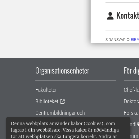
Kontakt
SIDANSVARIG:
BIB
Organisationsenheter
För d
Fakulteter
Chef/l
Biblioteket
Doktor
Centrumbildningar och
Forska
samarbetsprojekt
Denna webbplats använder kakor (cookies), som
Handlä
lagras i din webbläsare. Vissa kakor är nödvändiga
Gemensamma verksamhetsstödet
Kommu
för att webbplatsen ska fungera korrekt. Andra är