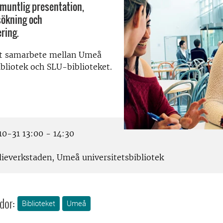
 muntlig presentation,
sökning och
ring.
tt samarbete mellan Umeå
ibliotek och SLU-biblioteket.
0-31 13:00 - 14:30
ieverkstaden, Umeå universitetsbibliotek
dor:
Biblioteket
Umeå