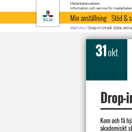
Medarbetarwebben
Information och service för medarbetar
Till startsida
Min anställning
Stöd & s
start mw
/
Drop-in Umeå: Söka, skriva
31
okt
Drop-i
Kom och få hj
akademiskt s