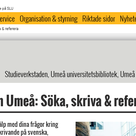
e på SLU
ervice
Organisation & styrning
Riktade sidor
Nyhet
 & referera
Studieverkstaden, Umeå universitetsbibliotek, Umeå
n Umeå: Söka, skriva & refe
älp med dina frågor kring
krivande på svenska,