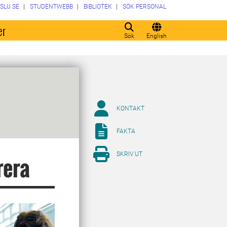
SLU.SE
STUDENTWEBB
BIBLIOTEK
SÖK PERSONAL
er
Sök
English
KONTAKT
FAKTA
SKRIV UT
rera