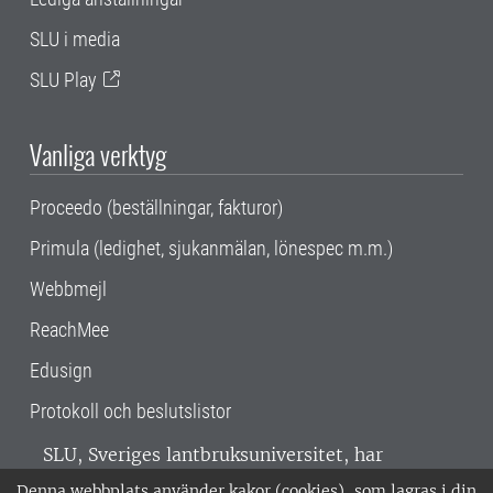
SLU i media
SLU Play
Vanliga verktyg
Proceedo (beställningar, fakturor)
Primula (ledighet, sjukanmälan, lönespec m.m.)
Webbmejl
ReachMee
Edusign
Protokoll och beslutslistor
SLU, Sveriges lantbruksuniversitet, har
verksamhet över hela Sverige. Huvudorter är
Denna webbplats använder kakor (cookies), som lagras i din