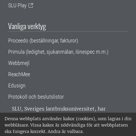
SLU Play
Vanliga verktyg
Proceedo (beställningar, fakturor)
Primula (ledighet, sjukanmälan, lönespec m.m.)
Webbmejl
ReachMee
Edusign
Protokoll och beslutslistor
SLU, Sveriges lantbruksuniversitet, har
verksamhet över hela Sverige. Huvudorter är
Denna webbplats använder kakor (cookies), som lagras i din
Alnarp, Uppsala och Umeå.
SLU är
webbläsare. Vissa kakor är nödvändiga för att webbplatsen
miljöcertifierat enligt ISO 14001. •
Telefon:
ska fungera korrekt. Andra är valbara.