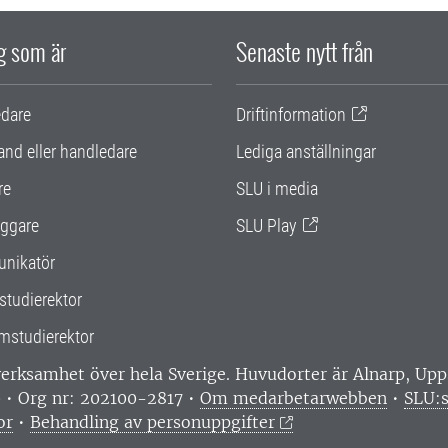
ig som är
Senaste nytt från
edare
Driftinformation
and eller handledare
Lediga anställningar
re
SLU i media
ggare
SLU Play
nikatör
studierektor
mstudierektor
 verksamhet över hela Sverige. Huvudorter är Alnarp, U
0 • Org nr: 202100-2817 •
Om medarbetarwebben
•
SLU:s
or
•
Behandling av personuppgifter