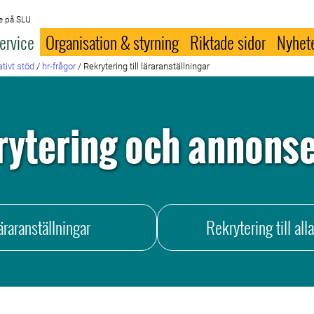
e på SLU
ervice
Organisation & styrning
Riktade sidor
Nyhet
tivt stöd
/
hr-frågor
/
Rekrytering till läraranställningar
rytering och annonse
läraranställningar
Rekrytering till all