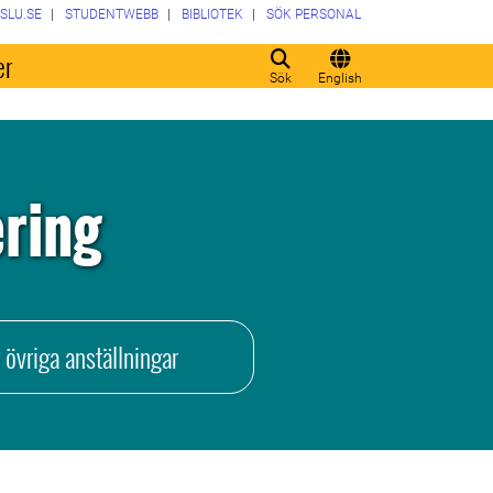
SLU.SE
STUDENTWEBB
BIBLIOTEK
SÖK PERSONAL
er
Sök
English
ring
a övriga anställningar