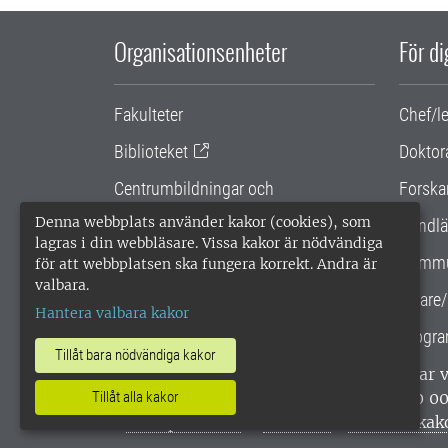
Organisationsenheter
För d
Fakulteter
Chef/l
Biblioteket
Doktor
Centrumbildningar och
Forska
samarbetsprojekt
Denna webbplats använder kakor (cookies), som
Handlä
lagras i din webbläsare. Vissa kakor är nödvändiga
Gemensamma verksamhetsstödet
Kommu
för att webbplatsen ska fungera korrekt. Andra är
valbara.
SLU Holding
Lärare/
Hantera valbara kakor
Progra
Tillåt bara nödvändiga kakor
SLU, Sveriges lantbruksuniversitet, har
Tillåt alla kakor
enligt ISO 14001. •
Telefon: 018-67 10 0
webbplatser
•
Vid KRIS
•
Hantera kak