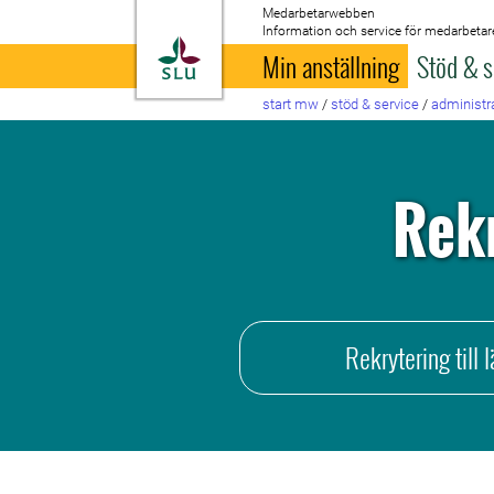
Medarbetarwebben
Information och service för medarbetar
Till startsida
Min anställning
Stöd & s
start mw
/
stöd & service
/
administra
Rek
Rekrytering till 