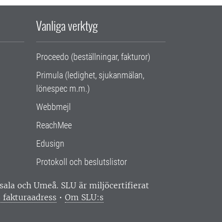
Vanliga verktyg
Proceedo (beställningar, fakturor)
Primula (ledighet, sjukanmälan,
lönespec m.m.)
Webbmejl
ReachMee
Edusign
Protokoll och beslutslistor
ppsala och Umeå.
SLU är miljöcertifierat
 fakturaadress
•
Om SLU:s