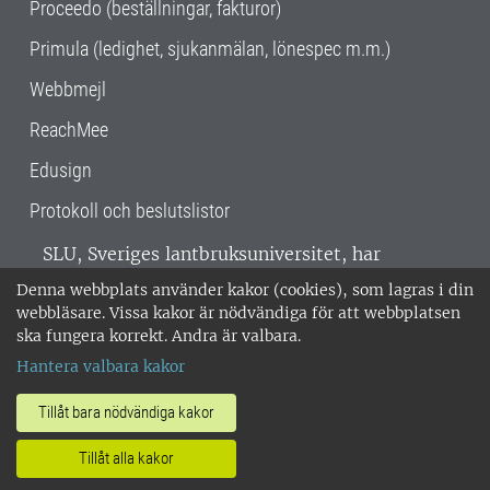
Proceedo (beställningar, fakturor)
Primula (ledighet, sjukanmälan, lönespec m.m.)
Webbmejl
ReachMee
Edusign
Protokoll och beslutslistor
SLU, Sveriges lantbruksuniversitet, har
verksamhet över hela Sverige. Huvudorter är
Denna webbplats använder kakor (cookies), som lagras i din
Alnarp, Uppsala och Umeå.
SLU är
webbläsare. Vissa kakor är nödvändiga för att webbplatsen
miljöcertifierat enligt ISO 14001. •
Telefon:
ska fungera korrekt. Andra är valbara.
018-67 10 00 • Org nr: 202100-2817 •
Om
Hantera valbara kakor
medarbetarwebben
•
SLU:s fakturaadress
•
Om SLU:s webbplatser
•
Vid KRIS
Tillåt bara nödvändiga kakor
•
Hantera kakor
•
Behandling av
Tillåt alla kakor
personuppgifter