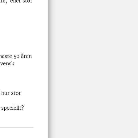
té, eller stor
naste 50 åren
svensk
 hur stor
 speciellt?