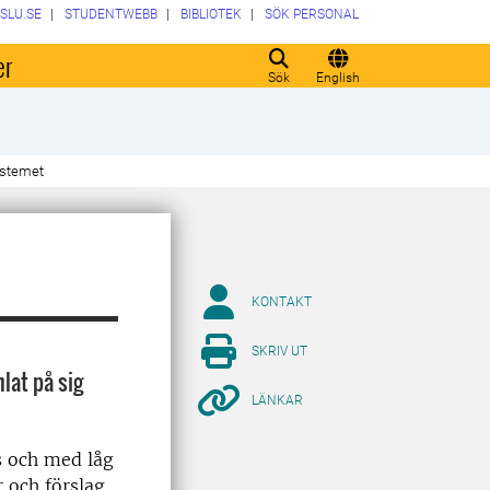
SLU.SE
STUDENTWEBB
BIBLIOTEK
SÖK PERSONAL
er
Sök
English
stemet
KONTAKT
SKRIV UT
lat på sig
LÄNKAR
as och med låg
 och förslag.