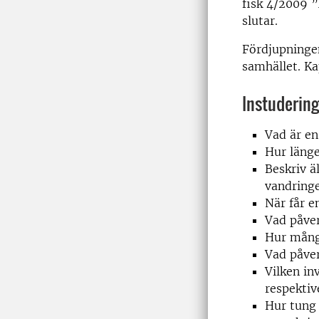
fisk 4/2009 ”
slutar.
Fördjupningen
samhället. Ka
Instudering
Vad är en
Hur länge
Beskriv ä
vandringe
När får e
Vad påver
Hur många
Vad påver
Vilken in
respektiv
Hur tung 