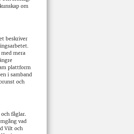
od kunskap om
et beskriver
ingsarbetet.
ön med mera
längre
sam plattform
åren i samband
 brunst och
 och fåglar.
nomgång vad
d Vilt och