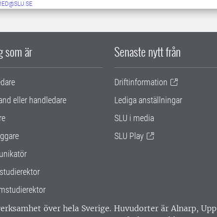
RED@SLU.SE
ig som är
Senaste nytt från
edare
Driftinformation
and eller handledare
Lediga anställningar
re
SLU i media
ggare
SLU Play
nikatör
studierektor
mstudierektor
 verksamhet över hela Sverige. Huvudorter är Alnarp, U