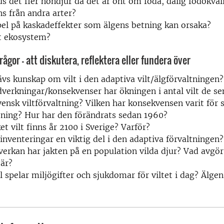
ds det fler hondjur då det är ont om föda, dålig födokvali
s från andra arter?
l på kaskadeffekter som älgens betning kan orsaka?
t ekosystem?
ågor – att diskutera, reflektera eller fundera över
ävs kunskap om vilt i den adaptiva vilt/älgförvaltningen?
jdverkningar/konsekvenser har ökningen i antal vilt de se
svensk viltförvaltning? Vilken har konsekvensen varit för 
tning? Hur har den förändrats sedan 1960?
t vilt finns år 2100 i Sverige? Varför?
 inventeringar en viktig del i den adaptiva förvaltningen?
verkan har jakten på en population vilda djur? Vad avgör
är?
ll spelar miljögifter och sjukdomar för viltet i dag? Älgen