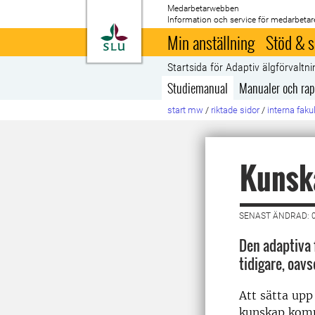
Medarbetarwebben
Information och service för medarbetar
Till startsida
Min anställning
Stöd & s
Startsida för Adaptiv älgförvaltni
Studiemanual
Manualer och rapp
start mw
/
riktade sidor
/
interna faku
Kunsk
SENAST ÄNDRAD: 0
Den adaptiva 
tidigare, oav
Att sätta upp
kunskap komme