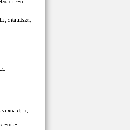
eläsningen
ilt, människa,
?
ker
 vuxna djur,
september