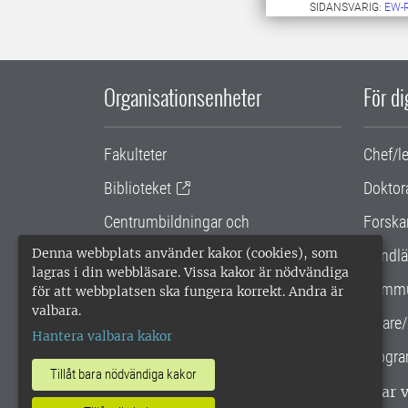
SIDANSVARIG:
EW-
Organisationsenheter
För d
Fakulteter
Chef/l
Biblioteket
Doktor
Centrumbildningar och
Forska
samarbetsprojekt
Denna webbplats använder kakor (cookies), som
Handlä
lagras i din webbläsare. Vissa kakor är nödvändiga
Gemensamma verksamhetsstödet
Kommu
för att webbplatsen ska fungera korrekt. Andra är
valbara.
SLU Holding
Lärare/
Hantera valbara kakor
Progra
Tillåt bara nödvändiga kakor
SLU, Sveriges lantbruksuniversitet, har