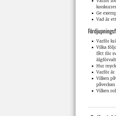
Varför fö
konkurren
Ge exempe
Vad är et
Fördjupningsfr
Varför kr
Vilka föl
fått för 
älgförval
Hur mycke
Varför är
Vilken på
påverkan 
Vilken ro