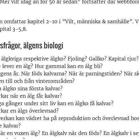
Mer vilt idag än för 50 år sedan” fortsätter där webbför
 omfattar kapitel 2-10 i ”Vilt, människa & samhälle”. V
pital 3-5,8.
sfrågor, älgens biologi
 älgkviga respektive älgko? Fjoling? Gallko? Kapital tjur
 lever en älg? Hur gammal kan en älg bli?
lgens år. När föds kalvarna? När är parningstiden? När s
n till och från vinterområden?
n älgko sina första kalvar?
kar när en älg får kalvar?
 gånger under sitt liv kan en älgko få kalvar?
kar en älgs överlevnad?
verkan kan vädret ha på reproduktion och överlevnad hos
e kalvar?
är en vuxen älg? En älgkalv när den föds? En älgkalv i 