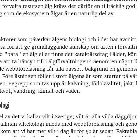
gt förvalta resursen älg krävs det därför en tillräcklig g
lg som de ekosystem älgar är en naturlig del av.
faktorer som påverkar älgens biologi och i det här avsnitt
a för att ge grundläggande kunskap om arten i förvaltn
tid ”bara” en älg eller finns det karaktärsdrag i ålder, k
a att ta hänsyn till i älgförvaltningen? Genom en något 
de webbföreläsning får alla oavsett bakgrund en gemen
n. Föreläsningen följer i stort älgens år som startar på v
n. Begrepp som tas upp är kalvning, födokvalitet, jakt,
kvot, vandring, klimat och väder.
ologi
l av det vi kallar vilt i Sverige; vilt är alla vilda däggdjur
 allmän viltekologi inleds med webbföreläsning och ge
kom att vi har mer vilt i dag är för 50 år sedan. Faktabla