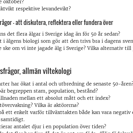
e oktober?
aktvikt respektive levandevikt?
ågor – att diskutera, reflektera eller fundera över
nns det flera älgar i Sverige idag än för 50 år sedan?
t i älgens biologi som gör att den trivs bra i dagens sve
 ske om vi inte jagade älg i Sverige? Vilka alternativ till 
sfrågor, allmän viltekologi
tarter har ökat i antal och utbredning de senaste 50-åren
bär begreppen stam, population, bestånd?
illnaden mellan ett absolut mått och ett index?
ltövervakning? Vilka är aktörerna?
på ett enkelt varför tillväxttakten både kan vara negativ
 samtidigt.
rierar antalet djur i en population över tiden?