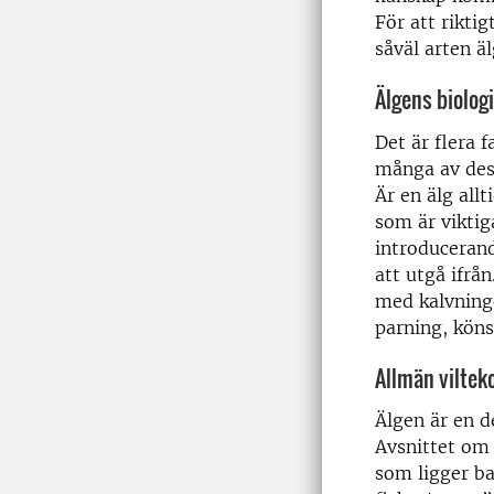
För att rikti
såväl arten ä
Älgens biologi
Det är flera 
många av dess
Är en älg all
som är viktig
introduceran
att utgå ifrå
med kalvninge
parning, köns
Allmän viltek
Älgen är en de
Avsnittet om
som ligger ba