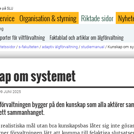
e på SLU
ervice
Organisation & styrning
Riktade sidor
Nyhet
ng
orter för viltförvaltning
Faktablad och artiklar om älgförvaltning
ltetssidor
/
s-fakulteten
/
adaptiv älgförvaltning
/
studiemanual
/
Kunskap om sy
ap om systemet
9 JUNI 2025
förvaltningen bygger på den kunskap som alla aktörer sam
sett sammanhanget.
 realistiska mål utan bra kunskapsbas låter sig inte gör
r förvaltningen lätt att komma till felaktiga slutsatser