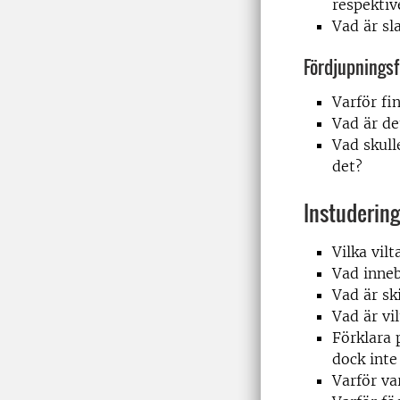
respektiv
Vad är sl
Fördjupningsfr
Varför fi
Vad är de
Vad skulle
det?
Instudering
Vilka vil
Vad inne
Vad är sk
Vad är vi
Förklara 
dock inte
Varför va