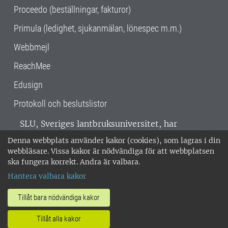
Proceedo (beställningar, fakturor)
Primula (ledighet, sjukanmälan, lönespec m.m.)
Webbmejl
ReachMee
Edusign
Protokoll och beslutslistor
SLU, Sveriges lantbruksuniversitet, har
verksamhet över hela Sverige. Huvudorter är
Denna webbplats använder kakor (cookies), som lagras i din
Alnarp, Uppsala och Umeå.
SLU är
webbläsare. Vissa kakor är nödvändiga för att webbplatsen
miljöcertifierat enligt ISO 14001. •
Telefon:
ska fungera korrekt. Andra är valbara.
018-67 10 00 • Org nr: 202100-2817 •
Om
Hantera valbara kakor
medarbetarwebben
•
SLU:s fakturaadress
•
Om SLU:s webbplatser
•
Vid KRIS
Tillåt bara nödvändiga kakor
•
Hantera kakor
•
Behandling av
Tillåt alla kakor
personuppgifter