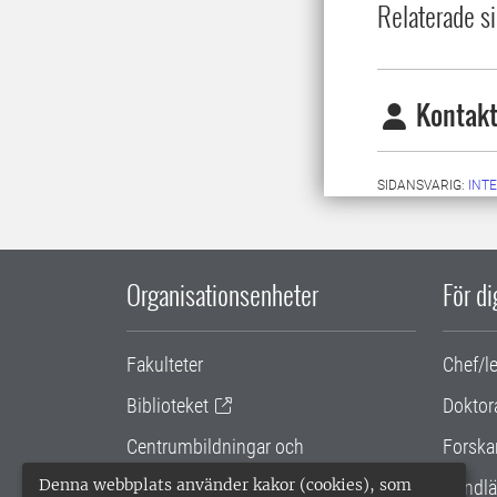
Relaterade si
Kontakt
SIDANSVARIG:
INT
Organisationsenheter
För d
Fakulteter
Chef/l
Biblioteket
Doktor
Centrumbildningar och
Forska
samarbetsprojekt
Denna webbplats använder kakor (cookies), som
Handlä