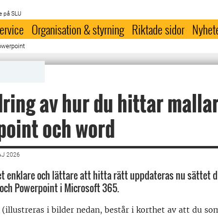
e på SLU
ervice
Organisation & styrning
Riktade sidor
Nyhet
owerpoint
ring av hur du hittar mallar
point och word
AJ 2026
et enklare och lättare att hitta rätt uppdateras nu sättet d
 och Powerpoint i Microsoft 365.
(illustreras i bilder nedan, består i korthet av att du s