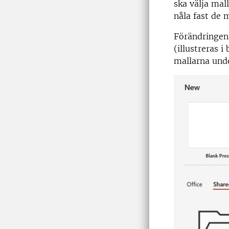
ska välja mal
nåla fast de 
Förändringe
(illustreras i
mallarna unde