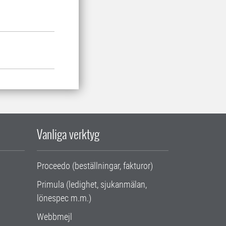
Vanliga verktyg
Proceedo (beställningar, fakturor)
Primula (ledighet, sjukanmälan,
lönespec m.m.)
Webbmejl