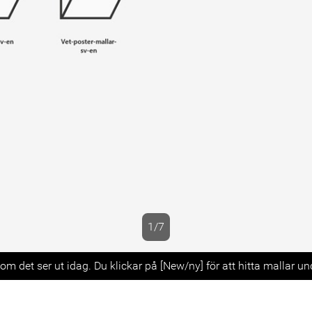
1/7
s
m det ser ut idag. Du klickar på [New/ny] för att hitta mallar un