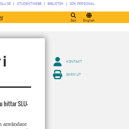
SLU.SE
STUDENTWEBB
BIBLIOTEK
SÖK PERSONAL
er
Sök
English
 i
KONTAKT
SKRIV UT
u hittar SLU-
om användare