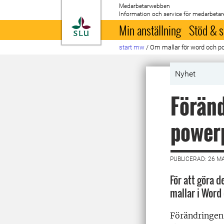
Medarbetarwebben
Information och service för medarbetar
Till startsida
Min anställning
Stöd & s
start mw
/
Om mallar för word och p
Nyhet
Föränd
power
PUBLICERAD: 26 M
För att göra d
mallar i Word
Förändringen 