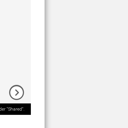
Next
der "Shared".