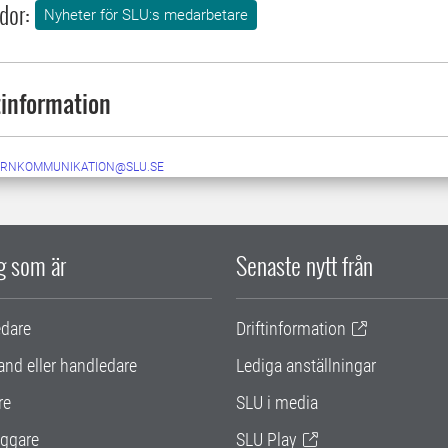
dor:
Nyheter för SLU:s medarbetare
information
ERNKOMMUNIKATION@SLU.SE
ig som är
Senaste nytt från
edare
Driftinformation
and eller handledare
Lediga anställningar
re
SLU i media
ggare
SLU Play