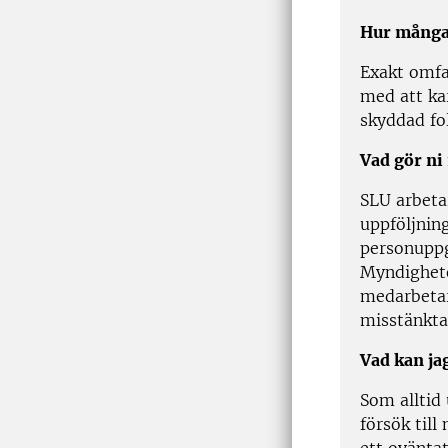
Hur många
Exakt omfa
med att ka
skyddad fo
Vad gör ni
SLU arbeta
uppföljnin
personuppg
Myndighete
medarbetar
misstänkta
Vad kan jag
Som alltid
försök til
ett oväntat