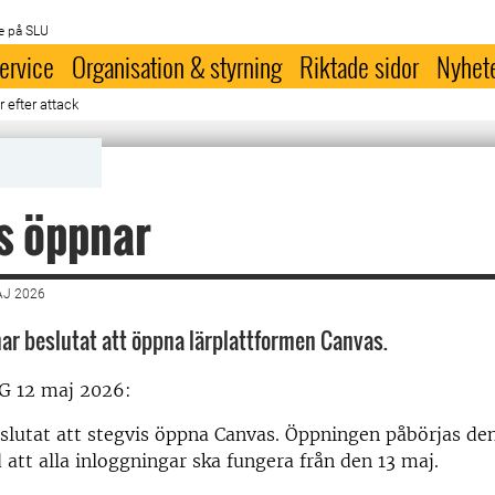
e på SLU
ervice
Organisation & styrning
Riktade sidor
Nyhet
r efter attack
s öppnar
AJ 2026
har beslutat att öppna lärplattformen Canvas.
 12 maj 2026:
slutat att stegvis öppna Canvas. Öppningen påbörjas de
 att alla inloggningar ska fungera från den 13 maj.