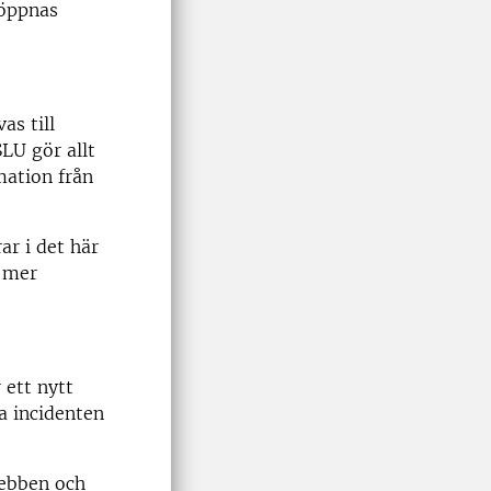
 öppnas
as till
LU gör allt
mation från
ar i det här
i mer
 ett nytt
a incidenten
webben och