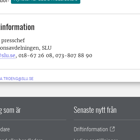
information
 presschef
onsavdelningen, SLU
slu.se
, 018-67 26 08, 073-807 88 90
KA.TROENG@SLU.SE
ig som är
Senaste nytt från
edare
Driftinformation