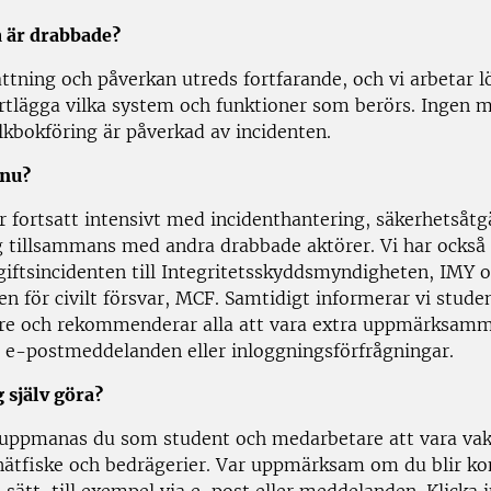
 är drabbade?
ttning och påverkan utreds fortfarande, och vi arbetar 
rtlägga vilka system och funktioner som berörs. Ingen 
lkbokföring är påverkad av incidenten.
 nu?
r fortsatt intensivt med incidenthantering, säkerhetsåtg
g tillsammans med andra drabbade aktörer. Vi har också
iftsincidenten till Integritetsskyddsmyndigheten, IMY 
n för civilt försvar, MCF. Samtidigt informerar vi stude
e och rekommenderar alla att vara extra uppmärksam
 e-postmeddelanden eller inloggningsförfrågningar.
 själv göra?
 uppmanas du som student och medarbetare att vara va
l nätfiske och bedrägerier. Var uppmärksam om du blir k
 sätt, till exempel via e-post eller meddelanden. Klicka 