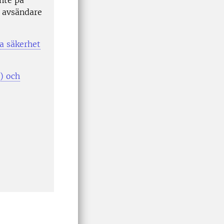
 avsändare
la säkerhet
) och