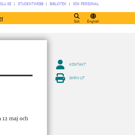
SLU.SE
STUDENTWEBB
BIBLIOTEK
SÖK PERSONAL
er
Sök
English
KONTAKT
SKRIV UT
n 12 maj och