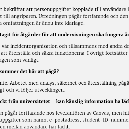
t bekräftat att personuppgifter kopplade till användare 
t till angriparen. Utredningen pågår fortfarande och den
a omfattningen är ännu inte klarlagd.
 tagit för åtgärder för att undervisningen ska fungera ä
 i vår incidentorganisation och tillsammans med andra d
 att återställa och säkra funktionerna. I övrigt fortsätter
ngen som vanligt.
kommer det här att pågå?
inte. Arbetet med analys, säkerhet och återställning påg
gt och vi följer utvecklingen.
äckt från universitetet – kan känslig information ha läc
n pågår fortfarande hos leverantören av Canvas, men hitt
 uppgifter som namn, e-postadress, student-ID-numme
n mellan användare har läckt.