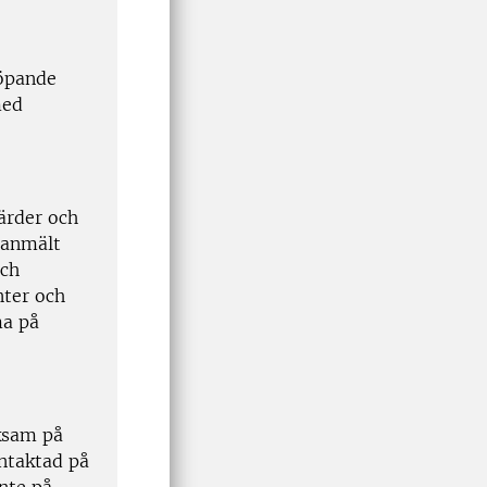
löpande
med
ärder och
 anmält
och
nter och
ma på
ksam på
ontaktad på
inte på