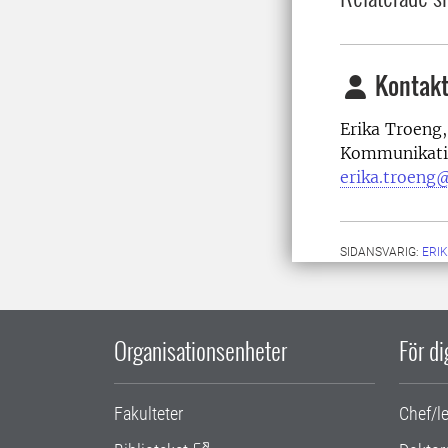
Kontakt
Erika Troeng,
Kommunikati
erika.troeng@
SIDANSVARIG:
ERI
Organisationsenheter
För d
Fakulteter
Chef/l