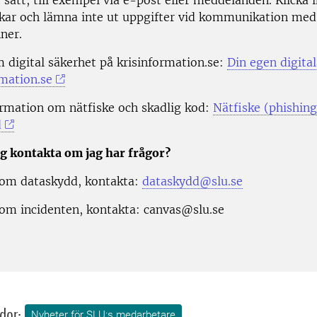
kar och lämna inte ut uppgifter vid kommunikation med
ner.
 digital säkerhet på krisinformation.se:
Din egen digita
rmation.se
rmation om nätfiske och skadlig kod:
Nätfiske (phishing
d
g kontakta om jag har frågor?
 om dataskydd, kontakta:
dataskydd@slu.se
 om incidenten, kontakta: canvas@slu.se
dor:
Nyheter för SLU:s medarbetare