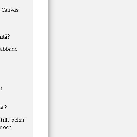
i Canvas
ndå?
rabbade
år
kt?
ills pekar
r och