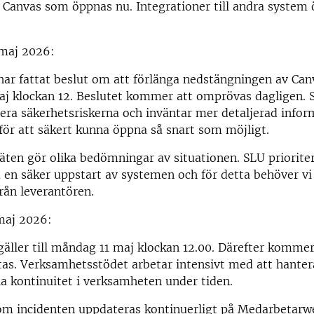
 Canvas som öppnas nu. Integrationer till andra system
 maj 2026:
har fattat beslut om att förlänga nedstängningen av Canv
j klockan 12. Beslutet kommer att omprövas dagligen. S
era säkerhetsriskerna och inväntar mer detaljerad infor
för att säkert kunna öppna så snart som möjligt.
äten gör olika bedömningar av situationen. SLU prioriter
a en säker uppstart av systemen och för detta behöver v
rån leverantören.
maj 2026:
äller till måndag 11 maj klockan 12.00. Därefter kommer
ttas. Verksamhetsstödet arbetar intensivt med att hanter
la kontinuitet i verksamheten under tiden.
om incidenten uppdateras kontinuerligt på Medarbetar