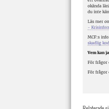
okända län
du inte kän
Läs mer om
- Krisinfo
MCF:s info
skadlig ko
Vem kan ja
För frågor
För frågor
Relaterade si