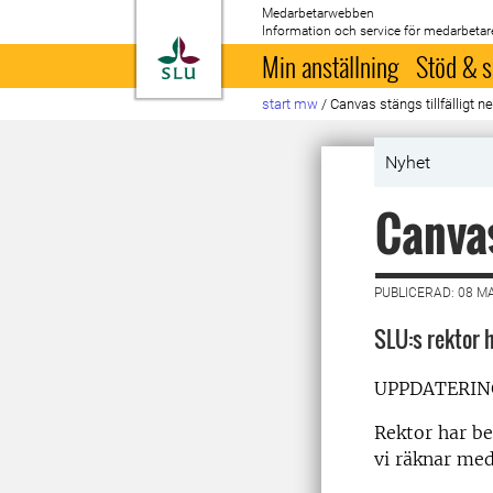
Medarbetarwebben
Information och service för medarbetar
Till startsida
Min anställning
Stöd & s
start mw
/
Canvas stängs tillfälligt ne
Nyhet
Canva
PUBLICERAD: 08 M
SLU:s rektor 
UPPDATERING
Rektor har be
vi räknar med