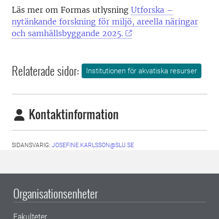
Läs mer om Formas utlysning
Utforska –
nytänkande forskning för miljö, areella näringar
och samhällsbyggande 2025.
Relaterade sidor:
Institutionen för akvatiska resurser
Kontaktinformation
SIDANSVARIG:
JOSEFINE.KARLSSON@SLU.SE
Organisationsenheter
Fakulteter