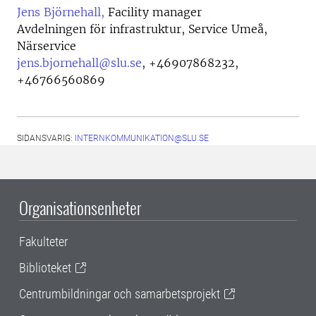
Jens Björnehall,
Facility manager
Avdelningen för infrastruktur, Service Umeå,
Närservice
jens.bjornehall@slu.se
,
+46907868232,
+46766560869
SIDANSVARIG:
INTERNKOMMUNIKATION@SLU.SE
Organisationsenheter
Fakulteter
Biblioteket
Centrumbildningar och samarbetsprojekt