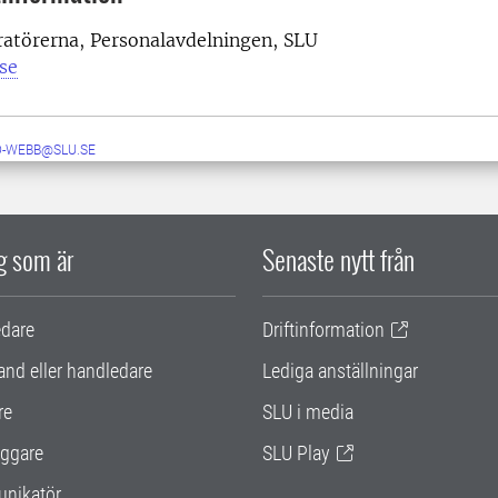
atörerna, Personalavdelningen, SLU
se
D-WEBB@SLU.SE
ig som är
Senaste nytt från
edare
Driftinformation
and eller handledare
Lediga anställningar
re
SLU i media
ggare
SLU Play
nikatör