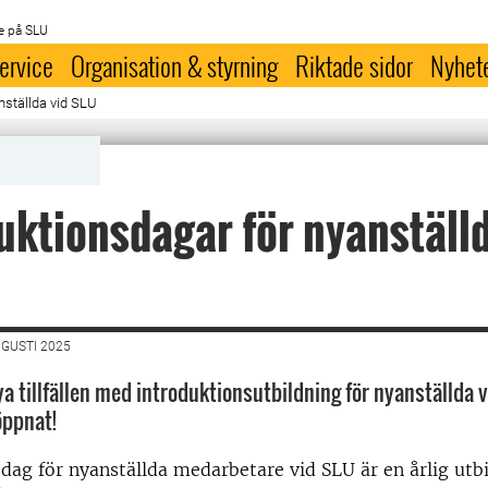
e på SLU
ervice
Organisation & styrning
Riktade sidor
Nyhet
nställda vid SLU
uktionsdagar för nyanställd
UGUSTI 2025
 tillfällen med introduktionsutbildning för nyanställda 
öppnat!
dag för nyanställda medarbetare vid SLU är en årlig utb