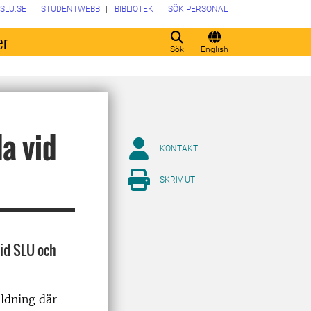
SLU.SE
STUDENTWEBB
BIBLIOTEK
SÖK PERSONAL
er
Sök
English
a vid
KONTAKT
SKRIV UT
vid SLU och
ildning där