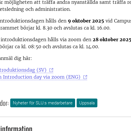
år möjligheten att träffa andra nyanställda samt träffa 
tetsledning och administration.
introduktionsdagen hålls den
9 oktober 2025
vid Campus
rammet börjar kl. 8.30 och avslutas ca kl. 16.00.
 introduktionsdagen hålls via zoom den
28 oktober 202
rjar ca kl. 08:50 och avslutas ca kl. 14.00.
anmäl dig här:
troduktionsdag (SV)
on Introduction day via zoom (ENG)
dor:
Nyheter för SLU:s medarbetare
Uppsala
information