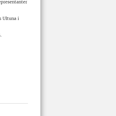
representanter
 Ultuna i
5
.