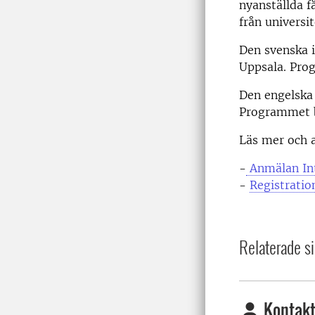
nyanställda f
från universi
Den svenska 
Uppsala. Prog
Den engelska
Programmet bö
Läs mer och 
-
Anmälan In
-
Registrati
Relaterade si
Kontakt