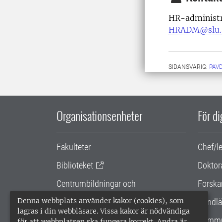
HR-administr
HRADM@slu.
SIDANSVARIG:
PAV
Organisationsenheter
För d
Fakulteter
Chef/l
Biblioteket
Doktor
Centrumbildningar och
Forska
samarbetsprojekt
Denna webbplats använder kakor (cookies), som
Handlä
lagras i din webbläsare. Vissa kakor är nödvändiga
Gemensamma verksamhetsstödet
Kommu
för att webbplatsen ska fungera korrekt. Andra är