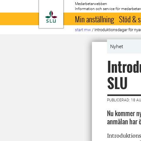
Medarbetarwebben
Information och service för medarbetar
Till startsida
Min anställning
Stöd & s
start mw
/
Introduktionsdagar för nya
Nyhet
Introd
SLU
PUBLICERAD: 18 A
Nu kommer nya
anmälan har 
Introduktions