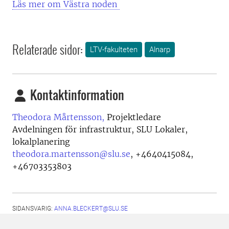
Läs mer om Västra noden
Relaterade sidor:
LTV-fakulteten
Alnarp
Kontaktinformation
Theodora Mårtensson,
Projektledare
Avdelningen för infrastruktur, SLU Lokaler,
lokalplanering
theodora.martensson@slu.se
,
+4640415084,
+46703353803
SIDANSVARIG:
ANNA.BLECKERT@SLU.SE