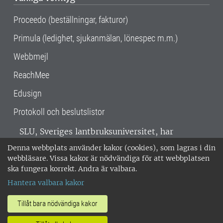
Proceedo (beställningar, fakturor)
Primula (ledighet, sjukanmälan, lönespec m.m.)
Webbmejl
ReachMee
Edusign
Protokoll och beslutslistor
SLU, Sveriges lantbruksuniversitet, har
verksamhet över hela Sverige. Huvudorter är
Denna webbplats använder kakor (cookies), som lagras i din
Alnarp, Uppsala och Umeå.
SLU är
webbläsare. Vissa kakor är nödvändiga för att webbplatsen
miljöcertifierat enligt ISO 14001. •
Telefon:
ska fungera korrekt. Andra är valbara.
018-67 10 00 • Org nr: 202100-2817 •
Om
Hantera valbara kakor
medarbetarwebben
•
SLU:s fakturaadress
•
Om SLU:s webbplatser
•
Vid KRIS
Tillåt bara nödvändiga kakor
•
Hantera kakor
•
Behandling av