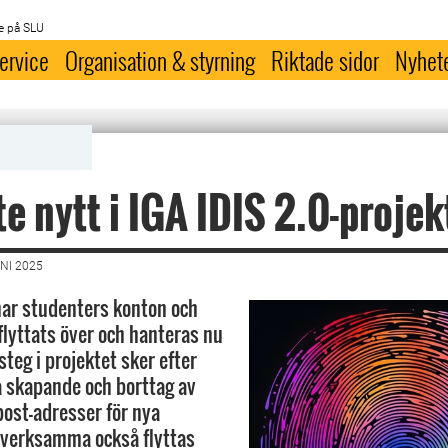
e på SLU
ervice
Organisation & styrning
Riktade sidor
Nyhet
e nytt i IGA IDIS 2.0-projek
NI 2025
ar studenters konton och
flyttats över och hanteras nu
steg i projektet sker efter
 skapande och borttag av
post-adresser för nya
 verksamma också flyttas