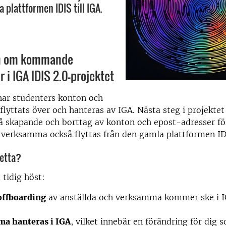
 plattformen IDIS till IGA.
on om kommande
r i IGA IDIS 2.0-projektet
har studenters konton och
flyttats över och hanteras av IGA. Nästa steg i projektet 
 skapande och borttag av konton och epost-adresser fö
 verksamma också flyttas från den gamla plattformen IDI
detta?
tidig höst:
offboarding
av anställda och verksamma kommer ske i IG
a hanteras i IGA
, vilket innebär en förändring för dig 