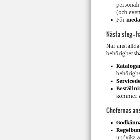
personalr
(och even
För
meda
Nästa steg – h
När anställda
behörighetsha
Kataloga
behörighe
Serviced
Beställni
kommer al
Chefernas an
Godkänna
Regelbun
undvika a