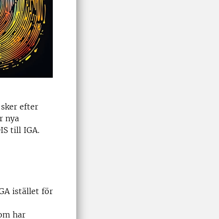
sker efter
r nya
S till IGA.
A istället för
som har