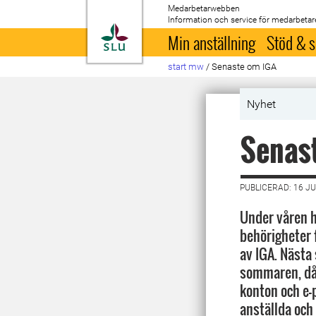
Medarbetarwebben
Information och service för medarbetar
Till startsida
Min anställning
Stöd & s
start mw
/
Senaste om IGA
Nyhet
Senast
PUBLICERAD: 16 JU
Under våren h
behörigheter 
av IGA. Nästa 
sommaren, då
konton och e-
anställda och