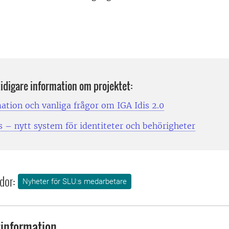
 tidigare information om projektet:
ation och vanliga frågor om IGA Idis 2.0
s – nytt system för identiteter och behörigheter
dor:
Nyheter för SLU:s medarbetare
information