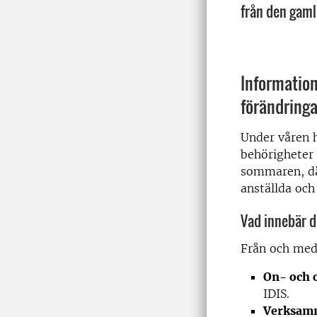
från den gamla
Informati
förändringa
Under våren 
behörigheter 
sommaren, då
anställda och
Vad innebär 
Från och med 
On- och 
IDIS.
Verksamm