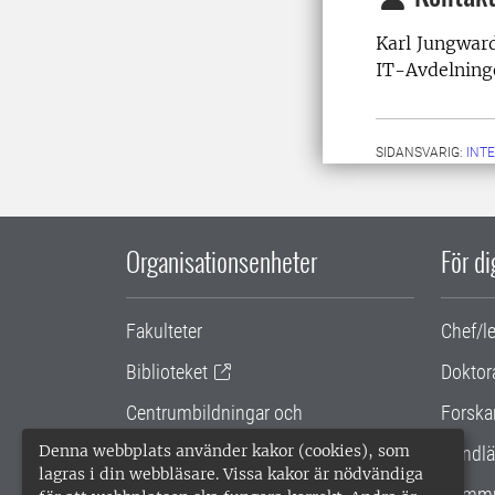
Karl Jungward
IT-Avdelning
SIDANSVARIG:
INT
Organisationsenheter
För d
Fakulteter
Chef/l
Biblioteket
Doktor
Centrumbildningar och
Forska
samarbetsprojekt
Denna webbplats använder kakor (cookies), som
Handlä
lagras i din webbläsare. Vissa kakor är nödvändiga
Gemensamma verksamhetsstödet
Kommu