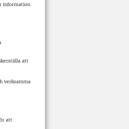
r information
h
kerställa att
ch verksamma
för att