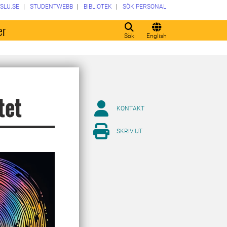
SLU.SE
STUDENTWEBB
BIBLIOTEK
SÖK PERSONAL
er
Sök
English
tet
KONTAKT
SKRIV UT