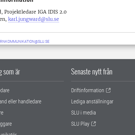
, Projektledare IGA IDIS 2.0
en,
karl.jungward@slu.se
ERNKOMMUNIKATION@SLU.SE
ig som är
Senaste nytt från
edare
Driftinformation
and eller handledare
Lediga anställningar
re
SLU i media
ggare
SLU Play
nikatör