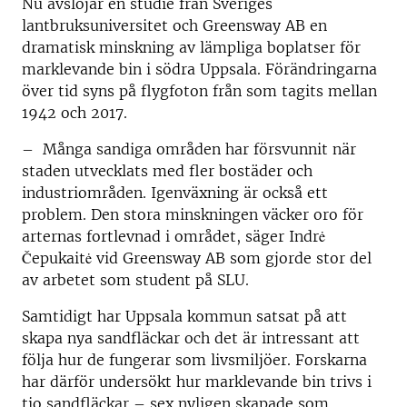
Nu avslöjar en studie från Sveriges
lantbruksuniversitet och Greensway AB en
dramatisk minskning av lämpliga boplatser för
marklevande bin i södra Uppsala. Förändringarna
över tid syns på flygfoton från som tagits mellan
1942 och 2017.
– Många sandiga områden har försvunnit när
staden utvecklats med fler bostäder och
industriområden. Igenväxning är också ett
problem. Den stora minskningen väcker oro för
arternas fortlevnad i området, säger Indrė
Čepukaitė vid Greensway AB som gjorde stor del
av arbetet som student på SLU.
Samtidigt har Uppsala kommun satsat på att
skapa nya sandfläckar och det är intressant att
följa hur de fungerar som livsmiljöer. Forskarna
har därför undersökt hur marklevande bin trivs i
tio sandfläckar – sex nyligen skapade som