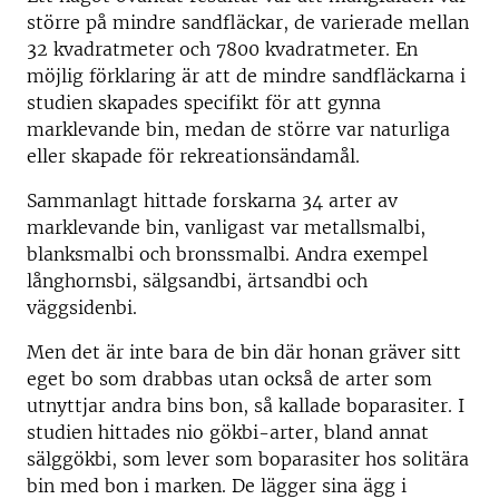
större på mindre sandfläckar, de varierade mellan
32 kvadratmeter och 7800 kvadratmeter. En
möjlig förklaring är att de mindre sandfläckarna i
studien skapades specifikt för att gynna
marklevande bin, medan de större var naturliga
eller skapade för rekreationsändamål.
Sammanlagt hittade forskarna 34 arter av
marklevande bin, vanligast var metallsmalbi,
blanksmalbi och bronssmalbi. Andra exempel
långhornsbi, sälgsandbi, ärtsandbi och
väggsidenbi.
Men det är inte bara de bin där honan gräver sitt
eget bo som drabbas utan också de arter som
utnyttjar andra bins bon, så kallade boparasiter. I
studien hittades nio gökbi-arter, bland annat
sälggökbi, som lever som boparasiter hos solitära
bin med bon i marken. De lägger sina ägg i