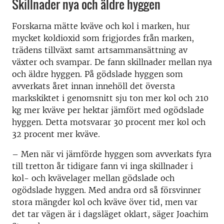
Skillnader nya och äldre hyggen
Forskarna mätte kväve och kol i marken, hur
mycket koldioxid som frigjordes från marken,
trädens tillväxt samt artsammansättning av
växter och svampar. De fann skillnader mellan nya
och äldre hyggen. På gödslade hyggen som
avverkats året innan innehöll det översta
markskiktet i genomsnitt sju ton mer kol och 210
kg mer kväve per hektar jämfört med ogödslade
hyggen. Detta motsvarar 30 procent mer kol och
32 procent mer kväve.
– Men när vi jämförde hyggen som avverkats fyra
till tretton år tidigare fann vi inga skillnader i
kol- och kvävelager mellan gödslade och
ogödslade hyggen. Med andra ord så försvinner
stora mängder kol och kväve över tid, men var
det tar vägen är i dagsläget oklart, säger Joachim