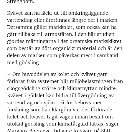
Strengbom.
Kvävet kan ha läckt ut till omkringliggande
vattendrag eller återfinnas längre ner i marken.
Detsamma gäller markkolet, som också kan ha
gått tillbaka till atmosfären. I den här studien
gjordes mätningarna i det organiska markskiktet
som består av dött organiskt material och är den
delen av marken som påverkas mest i samband
med gödsling.
– Om huvuddelen av kolet och kvävet gått
förlorat från systemet blir miljöbelastningen från
skogsgödsling större och klimatnyttan mindre.
Kvävet i gödslet kan bidra till övergödning av
vattendrag och sjöar. Därför behövs mer
forskning som kan klargöra var det förlorade
kolet och kvävet tagit vägen innan beslut om
utökad gödsling som klimatåtgärd fattas, säger
Margaux Boeraeve, tidigare forskare på SLU.