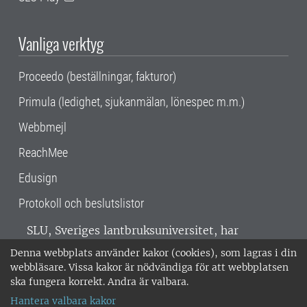
Vanliga verktyg
Proceedo (beställningar, fakturor)
Primula (ledighet, sjukanmälan, lönespec m.m.)
Webbmejl
ReachMee
Edusign
Protokoll och beslutslistor
SLU, Sveriges lantbruksuniversitet, har
verksamhet över hela Sverige. Huvudorter är
Denna webbplats använder kakor (cookies), som lagras i din
Alnarp, Uppsala och Umeå.
SLU är
webbläsare. Vissa kakor är nödvändiga för att webbplatsen
miljöcertifierat enligt ISO 14001. •
Telefon:
ska fungera korrekt. Andra är valbara.
018-67 10 00 • Org nr: 202100-2817 •
Om
Hantera valbara kakor