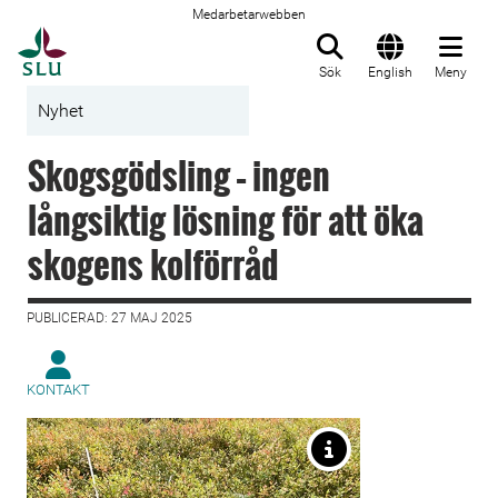
Medarbetarwebben
Till startsida
Sök
English
Meny
Nyhet
Skogsgödsling – ingen
långsiktig lösning för att öka
skogens kolförråd
PUBLICERAD: 27 MAJ 2025
KONTAKT