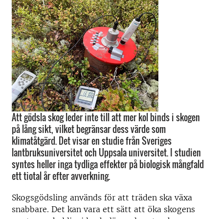
Att gödsla skog leder inte till att mer kol binds i skogen
på lång sikt, vilket begränsar dess värde som
klimatåtgärd. Det visar en studie från Sveriges
lantbruksuniversitet och Uppsala universitet. I studien
syntes heller inga tydliga effekter på biologisk mångfald
ett tiotal år efter avverkning.
Skogsgödsling används för att träden ska växa
snabbare. Det kan vara ett sätt att öka skogens