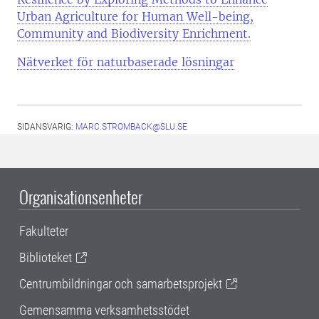
Urban Agriculture for Human Well-being,
Community and Biodiversity Enrichment.
Nätverket för naturbaserade lösningar
SIDANSVARIG:
MARC.STROMBACK@SLU.SE
Organisationsenheter
Fakulteter
Biblioteket
Centrumbildningar och samarbetsprojekt
Gemensamma verksamhetsstödet