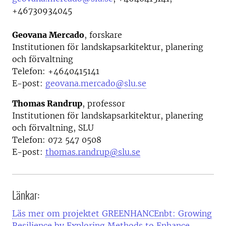
+46730934045
Geovana Mercado
, forskare
Institutionen för landskapsarkitektur, planering
och förvaltning
Telefon:
+4640415141
E-post:
geovana.mercado@slu.se
Thomas Randrup
, professor
Institutionen för landskapsarkitektur, planering
och förvaltning, SLU
Telefon: 0
72 547 0508
E-post:
thomas.randrup@slu.se
Länkar:
Läs mer om projektet GREENHANCEnbt: Growing
Resilience by Exploring Methods to Enhance