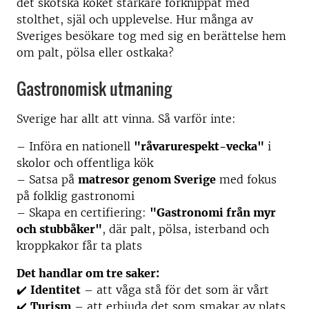
det skotska köket starkare förknippat med
stolthet, själ och upplevelse. Hur många av
Sveriges besökare tog med sig en berättelse hem
om palt, pölsa eller ostkaka?
Gastronomisk utmaning
Sverige har allt att vinna. Så varför inte:
– Införa en nationell
"råvarurespekt-vecka"
i
skolor och offentliga kök
– Satsa på
matresor genom Sverige
med fokus
på folklig gastronomi
– Skapa en certifiering:
"Gastronomi från myr
och stubbåker"
, där palt, pölsa, isterband och
kroppkakor får ta plats
Det handlar om tre saker:
✔️
Identitet
– att våga stå för det som är vårt
✔️
Turism
– att erbjuda det som smakar av plats