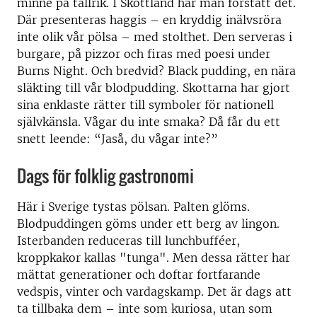
minne på tallrik. I Skottland har man förstått det.
Där presenteras haggis – en kryddig inälvsröra
inte olik vår pölsa – med stolthet. Den serveras i
burgare, på pizzor och firas med poesi under
Burns Night. Och bredvid? Black pudding, en nära
släkting till vår blodpudding. Skottarna har gjort
sina enklaste rätter till symboler för nationell
självkänsla. Vågar du inte smaka? Då får du ett
snett leende: “Jaså, du vågar inte?”
Dags för folklig gastronomi
Här i Sverige tystas pölsan. Palten glöms.
Blodpuddingen göms under ett berg av lingon.
Isterbanden reduceras till lunchbufféer,
kroppkakor kallas "tunga". Men dessa rätter har
mättat generationer och doftar fortfarande
vedspis, vinter och vardagskamp. Det är dags att
ta tillbaka dem – inte som kuriosa, utan som