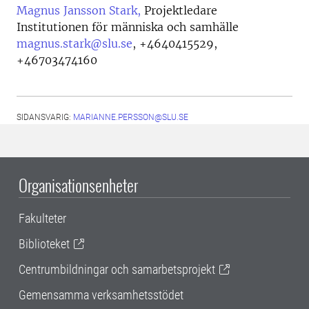
Magnus Jansson Stark,
Projektledare
Institutionen för människa och samhälle
magnus.stark@slu.se
,
+4640415529,
+46703474160
SIDANSVARIG:
MARIANNE.PERSSON@SLU.SE
Organisationsenheter
Fakulteter
Biblioteket
Centrumbildningar och samarbetsprojekt
Gemensamma verksamhetsstödet