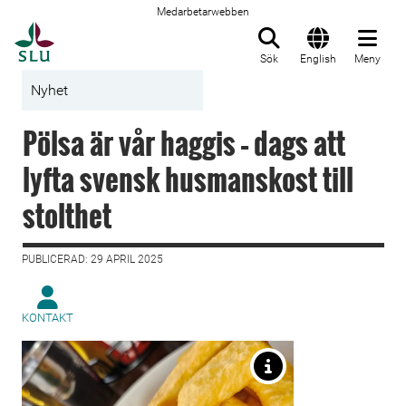
Medarbetarwebben
Till startsida
Sök
English
Meny
Nyhet
Pölsa är vår haggis – dags att
lyfta svensk husmanskost till
stolthet
PUBLICERAD: 29 APRIL 2025
KONTAKT