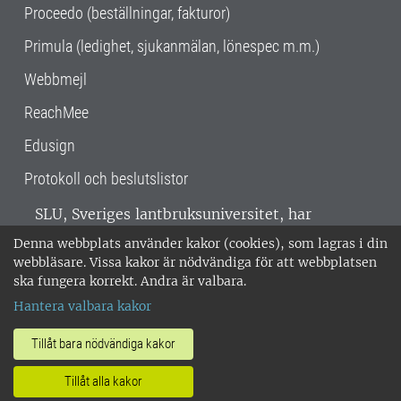
Proceedo (beställningar, fakturor)
Primula (ledighet, sjukanmälan, lönespec m.m.)
Webbmejl
ReachMee
Edusign
Protokoll och beslutslistor
SLU, Sveriges lantbruksuniversitet, har
verksamhet över hela Sverige. Huvudorter är
Denna webbplats använder kakor (cookies), som lagras i din
Alnarp, Uppsala och Umeå.
SLU är
webbläsare. Vissa kakor är nödvändiga för att webbplatsen
miljöcertifierat enligt ISO 14001. •
Telefon:
ska fungera korrekt. Andra är valbara.
018-67 10 00 • Org nr: 202100-2817 •
Om
Hantera valbara kakor
medarbetarwebben
•
SLU:s fakturaadress
•
Om SLU:s webbplatser
•
Vid KRIS
Tillåt bara nödvändiga kakor
•
Hantera kakor
•
Behandling av
Tillåt alla kakor
personuppgifter