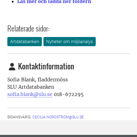
Läs mer och ladda ner foldern
Relaterade sidor:
Artdatabanken
Nyheter om miljöanalys
Kontaktinformation
Sofia Blank, fladdermöss
SLU Artdatabanken
sofia.
blank
@slu.se
018-672295
SIDANSVARIG:
CECILIA.NORDSTROM@SLU.SE