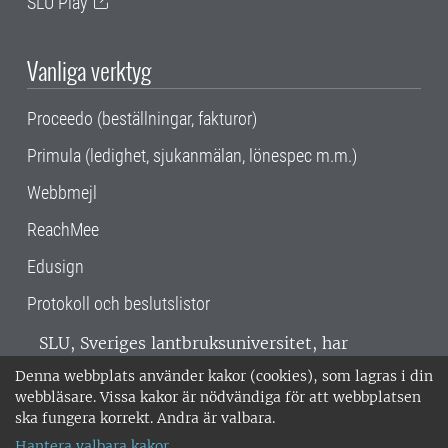
SLU Play
Vanliga verktyg
Proceedo (beställningar, fakturor)
Primula (ledighet, sjukanmälan, lönespec m.m.)
Webbmejl
ReachMee
Edusign
Protokoll och beslutslistor
SLU, Sveriges lantbruksuniversitet, har
verksamhet över hela Sverige. Huvudorter är
Denna webbplats använder kakor (cookies), som lagras i din
Alnarp, Uppsala och Umeå.
SLU är
webbläsare. Vissa kakor är nödvändiga för att webbplatsen
miljöcertifierat enligt ISO 14001. •
Telefon:
ska fungera korrekt. Andra är valbara.
018-67 10 00 • Org nr: 202100-2817 •
Om
Hantera valbara kakor