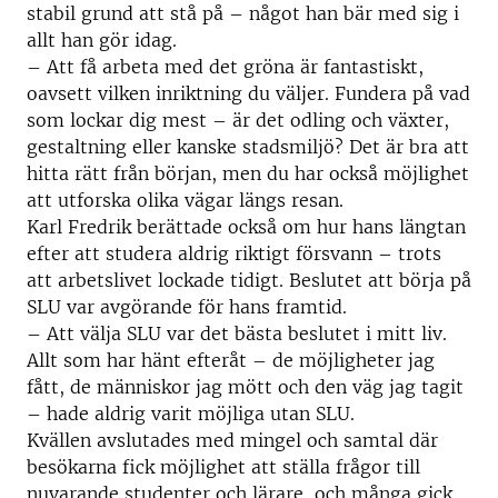
stabil grund att stå på – något han bär med sig i
allt han gör idag.
– Att få arbeta med det gröna är fantastiskt,
oavsett vilken inriktning du väljer. Fundera på vad
som lockar dig mest – är det odling och växter,
gestaltning eller kanske stadsmiljö? Det är bra att
hitta rätt från början, men du har också möjlighet
att utforska olika vägar längs resan.
Karl Fredrik berättade också om hur hans längtan
efter att studera aldrig riktigt försvann – trots
att arbetslivet lockade tidigt. Beslutet att börja på
SLU var avgörande för hans framtid.
– Att välja SLU var det bästa beslutet i mitt liv.
Allt som har hänt efteråt – de möjligheter jag
fått, de människor jag mött och den väg jag tagit
– hade aldrig varit möjliga utan SLU.
Kvällen avslutades med mingel och samtal där
besökarna fick möjlighet att ställa frågor till
nuvarande studenter och lärare, och många gick