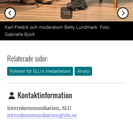
1/2
Previous
Next
Karl-Fredrik och moderatorn Betty Lundmark. Foto
Gabrielle Björk
Relaterade sidor:
Nyheter för SLU:s medarbetare
Alnarp
Kontaktinformation
Internkommunikation, SLU
internkommunikation@slu.se