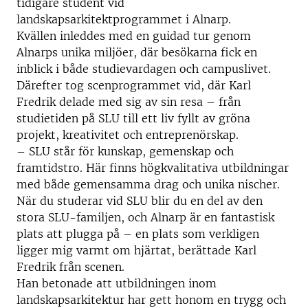
tidigare student vid
landskapsarkitektprogrammet i Alnarp.
Kvällen inleddes med en guidad tur genom
Alnarps unika miljöer, där besökarna fick en
inblick i både studievardagen och campuslivet.
Därefter tog scenprogrammet vid, där Karl
Fredrik delade med sig av sin resa – från
studietiden på SLU till ett liv fyllt av gröna
projekt, kreativitet och entreprenörskap.
– SLU står för kunskap, gemenskap och
framtidstro. Här finns högkvalitativa utbildningar
med både gemensamma drag och unika nischer.
När du studerar vid SLU blir du en del av den
stora SLU-familjen, och Alnarp är en fantastisk
plats att plugga på – en plats som verkligen
ligger mig varmt om hjärtat, berättade Karl
Fredrik från scenen.
Han betonade att utbildningen inom
landskapsarkitektur har gett honom en trygg och