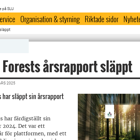
e på SLU
ervice
Organisation & styrning
Riktade sidor
Nyhet
släppt
 Forests årsrapport släppt
ARS 2025
s har släppt sin årsrapport
 har färdigställt sin
r 2024. Det var ett
år för plattformen, med ett