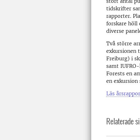
stort antal p
tidskrifter s
rapporter. P
forskare höll
diverse pane
Två större a
exkursionen t
Freiburg) i s
samt IUFRO-k
Forests en am
en exkursion
Läs årsrappor
Relaterade si