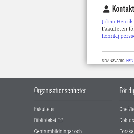
Kontakt
Johan Henrik
Fakulteten f
henrik.j.pers
SIDANSVARIG:
HEN
Organisationsenheter
För d
Fakulteter
Chef/l
Biblioteket
Doktor
Centrumbildningar och
Forska