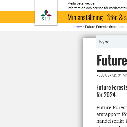
Medarbetarwebben
Information och service för medarbetar
Till startsida
Min anställning
Stöd & s
start mw
/
Future Forests årsrapport 
Nyhet
Future
PUBLICERAD: 31 M
Future Forest
för 2024.
Future Forests
årsrapport fö
händelserikt 