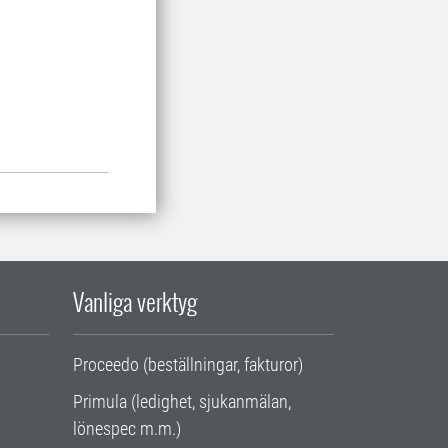
Vanliga verktyg
Proceedo (beställningar, fakturor)
Primula (ledighet, sjukanmälan,
lönespec m.m.)