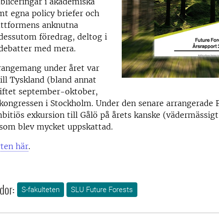
ubliceringar i akademiska
amt egna policy briefer och
lattformens anknutna
 dessutom föredrag, deltog i
ldebatter med mera.
rrangemang under året var
ill Tyskland (bland annat
kiftet september-oktober,
ongressen i Stockholm. Under den senare arrangerade 
bitiös exkursion till Gålö på årets kanske (vädermässigt
 som blev mycket uppskattad.
ten här
.
dor:
S-fakulteten
SLU Future Forests