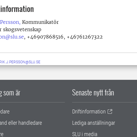
information
 Persson,
Kommunikatör
ör skogsvetenskap
son@slu.se
,
+46907868516, +46761267322
RIK.J.PERSSON@SLU.SE
ig som är
Senaste nytt från
edare
Driftinformation
and eller handledare
Lediga anställningar
re
SLU i media