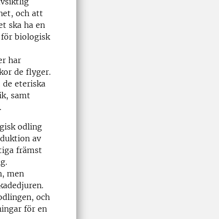
vsiktlig
het, och att
et ska ha en
för biologisk
er har
kor de flyger.
 de eteriska
ik, samt
.
gisk odling
oduktion av
ftiga främst
g.
n, men
skadedjuren.
odlingen, och
ingar för en