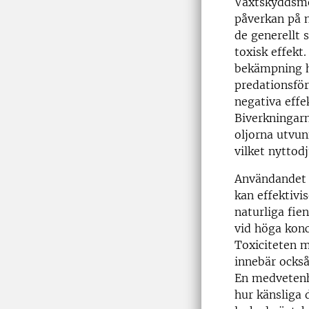
Växtskyddsmed
påverkan på n
de generellt 
toxisk effekt
bekämpning h
predationsför
negativa effe
Biverkningarn
oljorna utvun
vilket nyttodj
Användandet 
kan effektiv
naturliga fien
vid höga konc
Toxiciteten 
innebär också
En medvetenhe
hur känsliga 