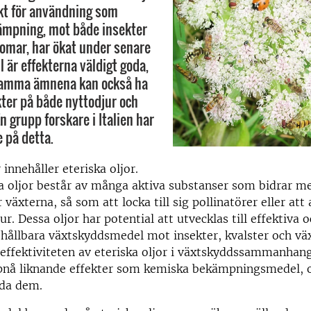
kt för användning som
ämpning, mot både insekter
omar, har ökat under senare
ll är effekterna väldigt goda,
amma ämnena kan också ha
kter på både nyttodjur och
En grupp forskare i Italien har
 på detta.
innehåller eteriska oljor.
a oljor består av många aktiva substanser som bidrar me
 växterna, så som att locka till sig pollinatörer eller att
r. Dessa oljor har potential att utvecklas till effektiva 
hållbara växtskyddsmedel mot insekter, kvalster och vä
effektiviteten av eteriska oljor i växtskyddssammanhang
nå liknande effekter som kemiska bekämpningsmedel, och
ida dem.