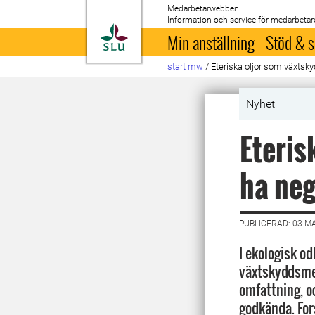
Medarbetarwebben
Information och service för medarbetar
Till startsida
Min anställning
Stöd & s
start mw
/
Eteriska oljor som växtsky
Nyhet
Eteris
ha neg
PUBLICERAD: 03 M
I ekologisk o
växtskyddsmed
omfattning, oc
godkända. For