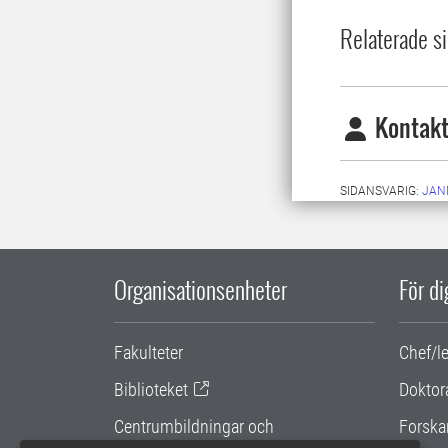
Relaterade si
Kontakt
SIDANSVARIG:
JAN
Organisationsenheter
För d
Fakulteter
Chef/l
Biblioteket
Doktor
Centrumbildningar och
Forska