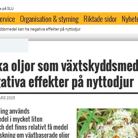
e på SLU
ervice
Organisation & styrning
Riktade sidor
Nyhet
ddsmedel kan ha negativa effekter på nyttodjur
ka oljor som växtskyddsmed
ativa effekter på nyttodjur
ARS 2025
dling används
el i mycket liten
h det finns relativt få medel
skning om växtbaserade oljor