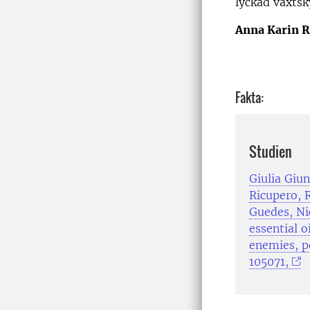
lyckad växtsk
Anna Karin 
Fakta:
Studien
Giulia Giun
Ricupero, R
Guedes, Ni
essential o
enemies, po
105071,