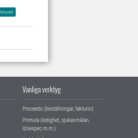
tskydd
Vanliga verktyg
Proceedo (beställningar, fakturor)
Primula (ledighet, sjukanmälan,
lönespec m.m.)