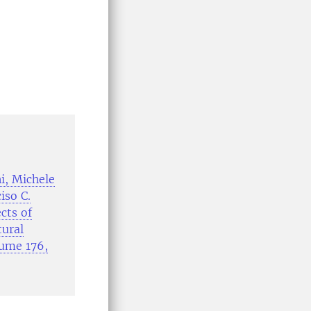
i, Michele
iso C.
cts of
tural
lume 176,