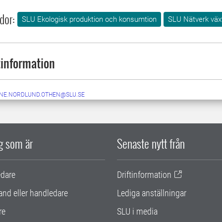
dor:
SLU Ekologisk produktion och konsumtion
SLU Nätverk väx
information
NE.NORDLUND.OTHEN@SLU.SE
ig som är
Senaste nytt från
edare
Driftinformation
and eller handledare
Lediga anställningar
re
SLU i media