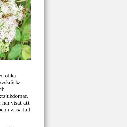
d olika
 avskräcka
och
xtsjukdomar.
 har visat att
 i vissa fall