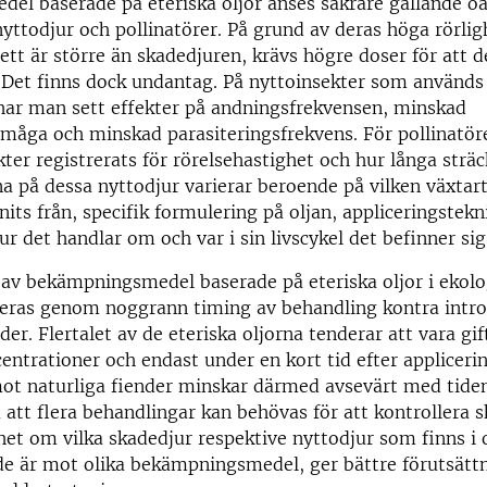
el baserade på eteriska oljor anses säkrare gällande oa
yttodjur och pollinatörer. På grund av deras höga rörlig
sett är större än skadedjuren, krävs högre doser för att d
. Det finns dock undantag. På nyttoinsekter som används 
ar man sett effekter på andningsfrekvensen, minskad
måga och minskad parasiteringsfrekvens. För pollinatör
kter registrerats för rörelsehastighet och hur långa sträc
a på dessa nyttodjur varierar beroende på vilken växtart
nits från, specifik formulering på oljan, appliceringstekn
ur det handlar om och var i sin livscykel det befinner sig
av bekämpningsmedel baserade på eteriska oljor i ekolo
iseras genom noggrann timing av behandling kontra intr
der. Flertalet av de eteriska oljorna tenderar att vara gi
entrationer och endast under en kort tid efter applicerin
mot naturliga fiender minskar därmed avsevärt med tide
 att flera behandlingar kan behövas för att kontrollera 
t om vilka skadedjur respektive nyttodjur som finns i 
de är mot olika bekämpningsmedel, ger bättre förutsättn