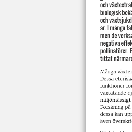
och växtextra
biologisk bek
och växtsjukd
år. I många fa
men de verks
negativa effe
pollinatörer. 
tittat närmare
Många växter 
Dessa eterisk
funktioner för
växtätande dju
miljömässigt 
Forskning på 
dessa kan upp
även överskr