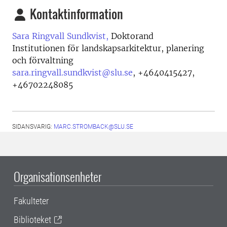
Kontaktinformation
Sara Ringvall Sundkvist,
Doktorand
Institutionen för landskapsarkitektur, planering
och förvaltning
sara.ringvall.sundkvist@slu.se
,
+4640415427,
+46702248085
SIDANSVARIG:
MARC.STROMBACK@SLU.SE
Organisationsenheter
Fakulteter
Biblioteket