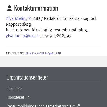
Kontaktinformation
Ylva Melin,
PhD / Redaktör för Fakta skog och
Rapport skog
Institutionen för skoglig resurshushållning
,
ylva.melin@slu.se
,
+46907868595
SIDANSVARIG:
ANNIKA.MOSSING@SLU.SE
Organisationsenheter
Fakulteter
Biblioteket
Centrumbildningar och samarbetsprojekt